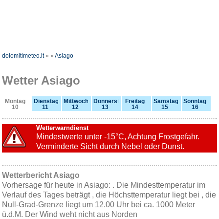
dolomitimeteo.it
»
»
Asiago
Wetter Asiago
Montag
Dienstag
Mittwoch
Donnerstag
Freitag
Samstag
Sonntag
10
11
12
13
14
15
16
Wetterwarndienst
Mindestwerte unter -15°C, Achtung Frostgefahr.
Verminderte Sicht durch Nebel oder Dunst.
Wetterbericht Asiago
Vorhersage für heute in Asiago: . Die Mindesttemperatur im
Verlauf des Tages beträgt , die Höchsttemperatur liegt bei , die
Null-Grad-Grenze liegt um 12.00 Uhr bei ca. 1000 Meter
ü.d.M. Der Wind weht nicht aus Norden