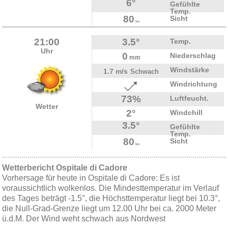
6°
Gefühlte
Temp.
80
Sicht
km
21:00
3.5°
Temp.
Uhr
0
Niederschlag
mm
Windstärke
1.7 m/s
Schwach
Windrichtung
73%
Luftfeucht.
Wetter
2°
Windchill
3.5°
Gefühlte
Temp.
80
Sicht
km
Wetterbericht Ospitale di Cadore
Vorhersage für heute in Ospitale di Cadore: Es ist
voraussichtlich wolkenlos. Die Mindesttemperatur im Verlauf
des Tages beträgt -1.5°, die Höchsttemperatur liegt bei 10.3°,
die Null-Grad-Grenze liegt um 12.00 Uhr bei ca. 2000 Meter
ü.d.M. Der Wind weht schwach aus Nordwest