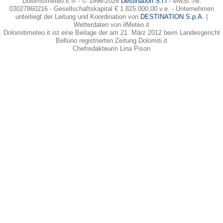
Dolomitimeteo.it ® - © 1996-2026
Destination S.r.l
- MwSt.-Nr.
03027860216 - Gesellschaftskapital € 1.825.000,00 v.e. - Unternehmen
unterliegt der Leitung und Koordination von
DESTINATION S.p.A.
|
Wetterdaten von ilMeteo.it
Dolomitimeteo.it ist eine Beilage der am 21. März 2012 beim Landesgericht
Belluno registrierten Zeitung Dolomiti.it
Chefredakteurin Lina Pison