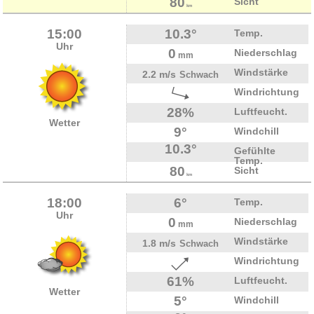
80
Sicht
km
15:00
10.3°
Temp.
Uhr
0
Niederschlag
mm
Windstärke
2.2 m/s
Schwach
Windrichtung
28%
Luftfeucht.
Wetter
9°
Windchill
10.3°
Gefühlte
Temp.
80
Sicht
km
18:00
6°
Temp.
Uhr
0
Niederschlag
mm
Windstärke
1.8 m/s
Schwach
Windrichtung
61%
Luftfeucht.
Wetter
5°
Windchill