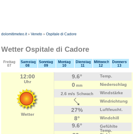
dolomitimeteo.it
»
Veneto
»
Ospitale di Cadore
Wetter Ospitale di Cadore
Freitag
Samstag
Sonntag
Montag
Dienstag
Mittwoch
Donnerstag
07
08
09
10
11
12
13
12:00
9.6°
Temp.
Uhr
0
Niederschlag
mm
Windstärke
2.6 m/s
Schwach
Windrichtung
27%
Luftfeucht.
Wetter
8°
Windchill
9.6°
Gefühlte
Temp.