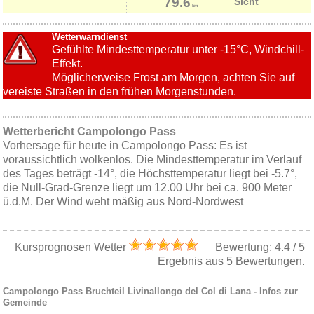
79.6
Sicht
km
Wetterwarndienst
Gefühlte Mindesttemperatur unter -15°C, Windchill-
Effekt.
Möglicherweise Frost am Morgen, achten Sie auf
vereiste Straßen in den frühen Morgenstunden.
Wetterbericht Campolongo Pass
Vorhersage für heute in Campolongo Pass: Es ist
voraussichtlich wolkenlos. Die Mindesttemperatur im Verlauf
des Tages beträgt -14°, die Höchsttemperatur liegt bei -5.7°,
die Null-Grad-Grenze liegt um 12.00 Uhr bei ca. 900 Meter
ü.d.M. Der Wind weht mäßig aus Nord-Nordwest
Kursprognosen Wetter
Bewertung:
4.4
/
5
Ergebnis aus
5
Bewertungen.
Campolongo Pass
Bruchteil
Livinallongo del Col di Lana
- Infos zur
Gemeinde