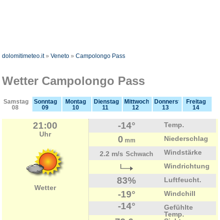
dolomitimeteo.it
»
Veneto
»
Campolongo Pass
Wetter Campolongo Pass
Samstag
Sonntag
Montag
Dienstag
Mittwoch
Donnerstag
Freitag
08
09
10
11
12
13
14
21:00
-14°
Temp.
Uhr
0
Niederschlag
mm
Windstärke
2.2 m/s
Schwach
Windrichtung
83%
Luftfeucht.
Wetter
-19°
Windchill
-14°
Gefühlte
Temp.