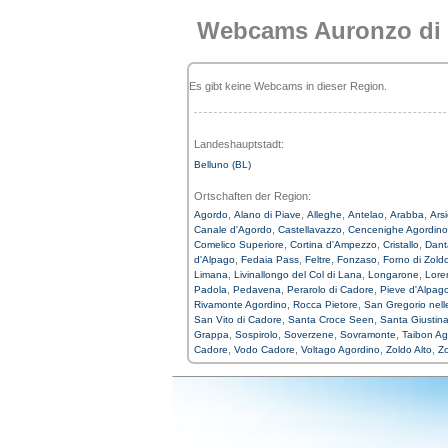
Webcams Auronzo di
Es gibt keine Webcams in dieser Region.
Landeshauptstadt:
Belluno (BL)
Ortschaften der Region:
,
,
,
,
,
Agordo
Alano di Piave
Alleghe
Antelao
Arabba
Ars
,
,
Canale d'Agordo
Castellavazzo
Cencenighe Agordino
,
,
,
Comelico Superiore
Cortina d'Ampezzo
Cristallo
Dant
,
,
,
,
d'Alpago
Fedaia Pass
Feltre
Fonzaso
Forno di Zold
,
,
,
Limana
Livinallongo del Col di Lana
Longarone
Lore
,
,
,
Padola
Pedavena
Perarolo di Cadore
Pieve d'Alpag
,
,
Rivamonte Agordino
Rocca Pietore
San Gregorio nelle
,
,
San Vito di Cadore
Santa Croce Seen
Santa Giustin
,
,
,
,
Grappa
Sospirolo
Soverzene
Sovramonte
Taibon Ag
,
,
,
,
Cadore
Vodo Cadore
Voltago Agordino
Zoldo Alto
Z