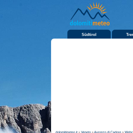
Südtirol
Tre
dolomitimeteo.it
»
Veneto
»
Auronzo di Cadore
»
Web