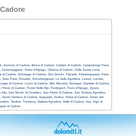
 Cadore
,
,
,
,
,
iè
Auronzo di Cadore
Borca di Cadore
Calalzo di Cadore
Campolongo Pass
,
,
,
,
,
Cesiomaggiore
Chies d'Alpago
Cibiana di Cadore
Colle Santa Lucia
,
,
,
,
,
a di Cadore
Domegge di Cadore
Drei Zinnen
Falcade
Falzaregopass
Farra
,
,
,
,
,
,
,
o
Giau Pass
Gosaldo
Kreuzbergpass
La Valle Agordina
Lamon
Lentiai
,
,
,
,
,
,
nzago di Cadore
Lozzo di Cadore
Mel
Misurina
Nevegal
Ospitale di Cadore
,
,
,
,
,
,
o
Pieve di Cadore
Ponte Nelle Alpi
Pordoijoch
Puos d'Alpago
Quero
,
,
,
,
 Alpi
San Nicolo' di Comelico
San Pietro di Cadore
San Tomaso Agordino
,
,
,
,
,
a
Santo Stefano di Cadore
Sappada
Sedico
Selva di Cadore
Seren del
,
,
,
,
,
,
ordino
Tambre
Trichiana
Vallada Agordina
Valle di Cadore
Vas
Vigo di
oppè di Cadore