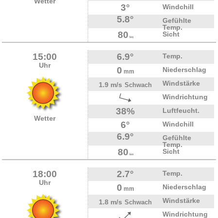
Wetter
3°
Windchill
5.8°
Gefühlte
Temp.
80
Sicht
km
15:00
6.9°
Temp.
Uhr
0
Niederschlag
mm
Windstärke
1.9 m/s
Schwach
Windrichtung
38%
Luftfeucht.
Wetter
6°
Windchill
6.9°
Gefühlte
Temp.
80
Sicht
km
18:00
2.7°
Temp.
Uhr
0
Niederschlag
mm
Windstärke
1.8 m/s
Schwach
Windrichtung