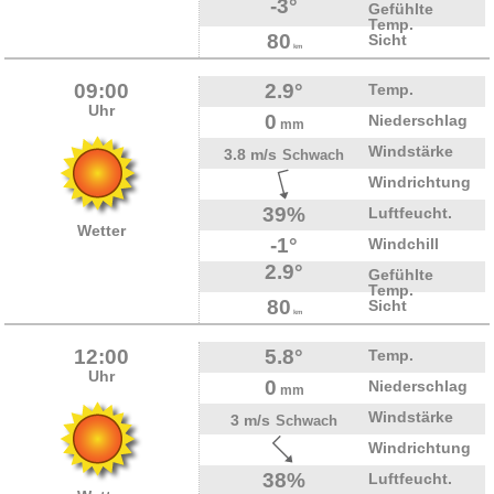
-3°
Gefühlte
Temp.
80
Sicht
km
09:00
2.9°
Temp.
Uhr
0
Niederschlag
mm
Windstärke
3.8 m/s
Schwach
Windrichtung
39%
Luftfeucht.
Wetter
-1°
Windchill
2.9°
Gefühlte
Temp.
80
Sicht
km
12:00
5.8°
Temp.
Uhr
0
Niederschlag
mm
Windstärke
3 m/s
Schwach
Windrichtung
38%
Luftfeucht.