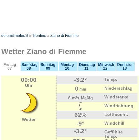
dolomitimeteo.it
»
Trentino
»
Ziano di Fiemme
Wetter Ziano di Fiemme
Freitag
Samstag
Sonntag
Montag
Dienstag
Mittwoch
Donnerstag
07
08
09
10
11
12
13
00:00
-3.2°
Temp.
Uhr
0
Niederschlag
mm
Windstärke
6 m/s
Mäßig
Windrichtung
62%
Luftfeucht.
Wetter
-9°
Windchill
-3.2°
Gefühlte
Temp.