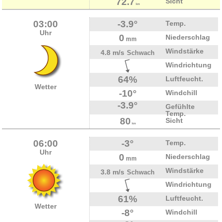
72.7
Sicht
km
03:00
-3.9°
Temp.
Uhr
0
Niederschlag
mm
Windstärke
4.8 m/s
Schwach
Windrichtung
64%
Luftfeucht.
Wetter
-10°
Windchill
-3.9°
Gefühlte
Temp.
80
Sicht
km
06:00
-3°
Temp.
Uhr
0
Niederschlag
mm
Windstärke
3.8 m/s
Schwach
Windrichtung
61%
Luftfeucht.
Wetter
-8°
Windchill