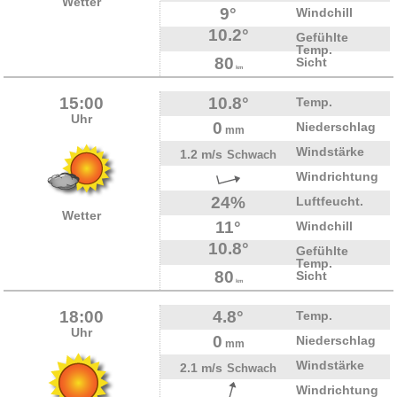
Wetter
9°
Windchill
10.2°
Gefühlte
Temp.
80
Sicht
km
15:00
10.8°
Temp.
Uhr
0
Niederschlag
mm
Windstärke
1.2 m/s
Schwach
Windrichtung
24%
Luftfeucht.
Wetter
11°
Windchill
10.8°
Gefühlte
Temp.
80
Sicht
km
18:00
4.8°
Temp.
Uhr
0
Niederschlag
mm
Windstärke
2.1 m/s
Schwach
Windrichtung