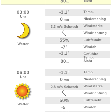
80
Sicht
km
03:00
-3.1°
Temp.
Uhr
0
Niederschlag
mm
Windstärke
3.3 m/s
Schwach
Windrichtung
55%
Luftfeucht.
Wetter
-7°
Windchill
-3.1°
Gefühlte
Temp.
80
Sicht
km
06:00
-1.1°
Temp.
Uhr
0
Niederschlag
mm
Windstärke
2.8 m/s
Schwach
Windrichtung
50%
Luftfeucht.
Wetter
-5°
Windchill