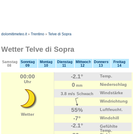
dolomitimeteo.it
»
Trentino
»
Telve di Sopra
Wetter Telve di Sopra
Samstag
Sonntag
Montag
Dienstag
Mittwoch
Donnerstag
Freitag
08
09
10
11
12
13
14
00:00
-2.1°
Temp.
Uhr
0
Niederschlag
mm
Windstärke
3.8 m/s
Schwach
Windrichtung
55%
Luftfeucht.
Wetter
-7°
Windchill
-2.1°
Gefühlte
Temp.