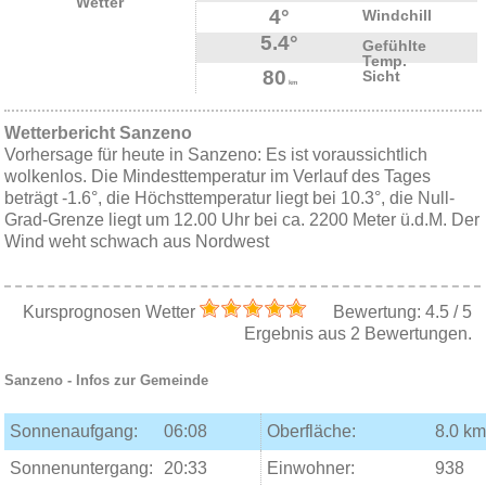
Wetter
4°
Windchill
5.4°
Gefühlte
Temp.
80
Sicht
km
Wetterbericht Sanzeno
Vorhersage für heute in Sanzeno: Es ist voraussichtlich
wolkenlos. Die Mindesttemperatur im Verlauf des Tages
beträgt -1.6°, die Höchsttemperatur liegt bei 10.3°, die Null-
Grad-Grenze liegt um 12.00 Uhr bei ca. 2200 Meter ü.d.M. Der
Wind weht schwach aus Nordwest
Kursprognosen Wetter
Bewertung:
4.5
/
5
Ergebnis aus
2
Bewertungen.
Sanzeno
- Infos zur Gemeinde
Sonnenaufgang:
06:08
Oberfläche:
8.0 km
Sonnenuntergang:
20:33
Einwohner:
938