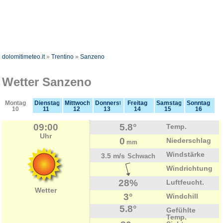
dolomitimeteo.it
»
Trentino
»
Sanzeno
Wetter Sanzeno
Montag
Dienstag
Mittwoch
Donnerstag
Freitag
Samstag
Sonntag
10
11
12
13
14
15
16
09:00
5.8°
Temp.
Uhr
0
Niederschlag
mm
Windstärke
3.5 m/s
Schwach
Windrichtung
28%
Luftfeucht.
Wetter
3°
Windchill
5.8°
Gefühlte
Temp.