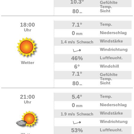
10.3°
Gefühlte
Temp.
80
Sicht
km
18:00
7.1°
Temp.
Uhr
0
Niederschlag
mm
Windstärke
1.4 m/s
Schwach
Windrichtung
46%
Luftfeucht.
Wetter
6°
Windchill
7.1°
Gefühlte
Temp.
80
Sicht
km
21:00
5.4°
Temp.
Uhr
0
Niederschlag
mm
Windstärke
1.9 m/s
Schwach
Windrichtung
53%
Luftfeucht.