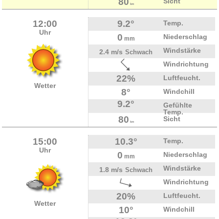
80
Sicht
km
12:00
9.2°
Temp.
Uhr
0
Niederschlag
mm
Windstärke
2.4 m/s
Schwach
Windrichtung
22%
Luftfeucht.
Wetter
8°
Windchill
9.2°
Gefühlte
Temp.
80
Sicht
km
15:00
10.3°
Temp.
Uhr
0
Niederschlag
mm
Windstärke
1.8 m/s
Schwach
Windrichtung
20%
Luftfeucht.
Wetter
10°
Windchill