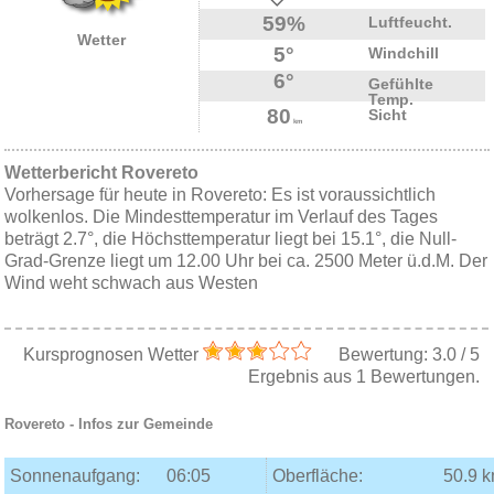
59%
Luftfeucht.
Wetter
5°
Windchill
6°
Gefühlte
Temp.
80
Sicht
km
Wetterbericht Rovereto
Vorhersage für heute in Rovereto: Es ist voraussichtlich
wolkenlos. Die Mindesttemperatur im Verlauf des Tages
beträgt 2.7°, die Höchsttemperatur liegt bei 15.1°, die Null-
Grad-Grenze liegt um 12.00 Uhr bei ca. 2500 Meter ü.d.M. Der
Wind weht schwach aus Westen
Kursprognosen Wetter
Bewertung:
3.0
/
5
Ergebnis aus
1
Bewertungen.
Rovereto
- Infos zur Gemeinde
Sonnenaufgang:
06:05
Oberfläche:
50.9 