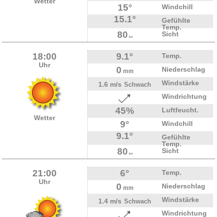
Wetter
15°
Windchill
15.1°
Gefühlte
Temp.
80
Sicht
km
18:00
9.1°
Temp.
Uhr
0
Niederschlag
mm
Windstärke
1.6 m/s
Schwach
Windrichtung
45%
Luftfeucht.
Wetter
9°
Windchill
9.1°
Gefühlte
Temp.
80
Sicht
km
21:00
6°
Temp.
Uhr
0
Niederschlag
mm
Windstärke
1.4 m/s
Schwach
Windrichtung