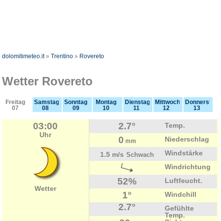
dolomitimeteo.it
»
Trentino
»
Rovereto
Wetter Rovereto
Freitag
Samstag
Sonntag
Montag
Dienstag
Mittwoch
Donnerstag
07
08
09
10
11
12
13
03:00
2.7°
Temp.
Uhr
0
Niederschlag
mm
Windstärke
1.5 m/s
Schwach
Windrichtung
52%
Luftfeucht.
Wetter
1°
Windchill
2.7°
Gefühlte
Temp.