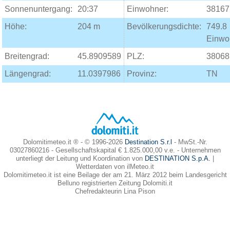
Sonnenuntergang:
20:37
Einwohner:
38167
Höhe:
204 m
Bevölkerungsdichte:
749.8
Einwo
Breitengrad:
45.8909589
PLZ:
38068
Längengrad:
11.0397986
Provinz:
TN
Dolomitimeteo.it ® - © 1996-2026
Destination S.r.l
- MwSt.-Nr.
03027860216 - Gesellschaftskapital € 1.825.000,00 v.e. - Unternehmen
unterliegt der Leitung und Koordination von
DESTINATION S.p.A.
|
Wetterdaten von ilMeteo.it
Dolomitimeteo.it ist eine Beilage der am 21. März 2012 beim Landesgericht
Belluno registrierten Zeitung Dolomiti.it
Chefredakteurin Lina Pison