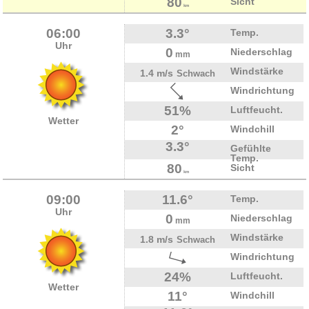
80
Sicht
km
06:00
3.3°
Temp.
Uhr
0
Niederschlag
mm
Windstärke
1.4 m/s
Schwach
Windrichtung
51%
Luftfeucht.
Wetter
2°
Windchill
3.3°
Gefühlte
Temp.
80
Sicht
km
09:00
11.6°
Temp.
Uhr
0
Niederschlag
mm
Windstärke
1.8 m/s
Schwach
Windrichtung
24%
Luftfeucht.
Wetter
11°
Windchill