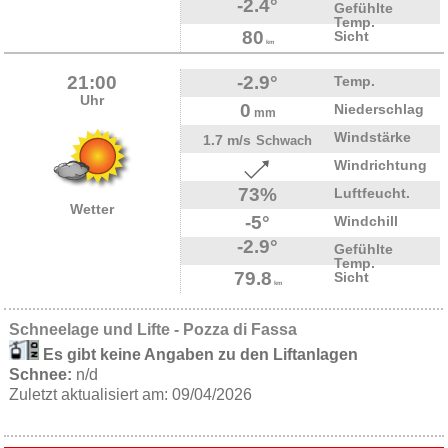
-2.4°
Gefühlte
Temp.
80
Sicht
km
21:00
-2.9°
Temp.
Uhr
0
Niederschlag
mm
Windstärke
1.7 m/s
Schwach
Windrichtung
73%
Luftfeucht.
Wetter
-5°
Windchill
-2.9°
Gefühlte
Temp.
79.8
Sicht
km
Schneelage und Lifte - Pozza di Fassa
Es gibt keine Angaben zu den Liftanlagen
Schnee:
n/d
Zuletzt aktualisiert am: 09/04/2026