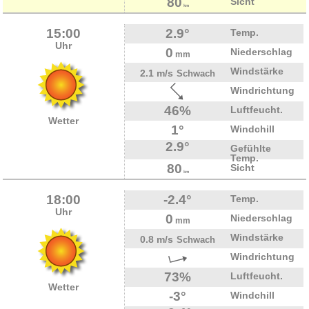
80
Sicht
km
15:00
2.9°
Temp.
Uhr
0
Niederschlag
mm
Windstärke
2.1 m/s
Schwach
Windrichtung
46%
Luftfeucht.
Wetter
1°
Windchill
2.9°
Gefühlte
Temp.
80
Sicht
km
18:00
-2.4°
Temp.
Uhr
0
Niederschlag
mm
Windstärke
0.8 m/s
Schwach
Windrichtung
73%
Luftfeucht.
Wetter
-3°
Windchill