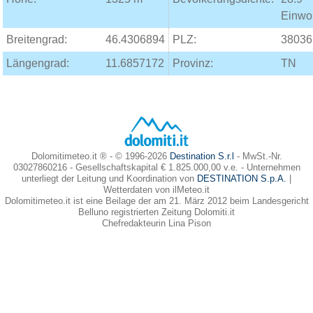
Einwo
Breitengrad:
46.4306894
PLZ:
38036
Längengrad:
11.6857172
Provinz:
TN
Dolomitimeteo.it ® - © 1996-2026
Destination S.r.l
- MwSt.-Nr.
03027860216 - Gesellschaftskapital € 1.825.000,00 v.e. - Unternehmen
unterliegt der Leitung und Koordination von
DESTINATION S.p.A.
|
Wetterdaten von ilMeteo.it
Dolomitimeteo.it ist eine Beilage der am 21. März 2012 beim Landesgericht
Belluno registrierten Zeitung Dolomiti.it
Chefredakteurin Lina Pison