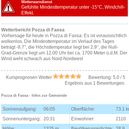
Wetterwarndienst
Gefühlte Mindesttemperatur unter -15°C, Windchill-
Effekt.
Wetterbericht Pozza di Fassa
Vorhersage für heute in Pozza di Fassa: Es ist voraussichtlich
wolkenlos. Die Mindesttemperatur im Verlauf des Tages
beträgt -8.7°, die Höchsttemperatur liegt bei 2.9°, die Null-
Grad-Grenze liegt um 12.00 Uhr bei ca. 1700 Meter ü.d.M. Der
Wind weht schwach aus Nord-Nordwest
Kursprognosen Wetter
Bewertung:
5.0
/
5
Ergebnis aus
1
Bewertungen.
Pozza di Fassa
- Infos zur Gemeinde
Sonnenaufgang:
06:05
Oberfläche:
73.1 
Sonnenuntergang:
20:31
Einwohner:
2110
Höhe:
1325 m
Bevölkerungsdichte:
28.9