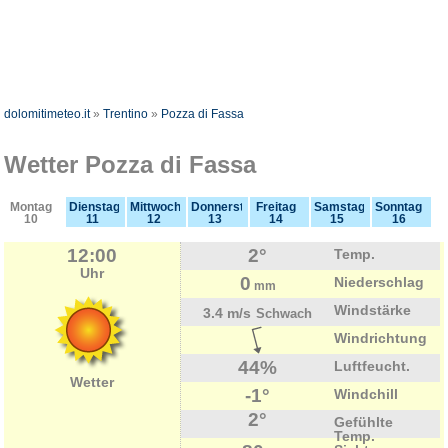
dolomitimeteo.it
»
Trentino
»
Pozza di Fassa
Wetter Pozza di Fassa
Montag
Dienstag
Mittwoch
Donnerstag
Freitag
Samstag
Sonntag
10
11
12
13
14
15
16
12:00
2°
Temp.
Uhr
0
Niederschlag
mm
Windstärke
3.4 m/s
Schwach
Windrichtung
44%
Luftfeucht.
Wetter
-1°
Windchill
2°
Gefühlte
Temp.