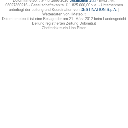
Dolomitimeteo.it ® - © 1996-2026
Destination S.r.l
- MwSt.-Nr.
03027860216 - Gesellschaftskapital € 1.825.000,00 v.e. - Unternehmen
unterliegt der Leitung und Koordination von
DESTINATION S.p.A.
|
Wetterdaten von ilMeteo.it
Dolomitimeteo.it ist eine Beilage der am 21. März 2012 beim Landesgericht
Belluno registrierten Zeitung Dolomiti.it
Chefredakteurin Lina Pison