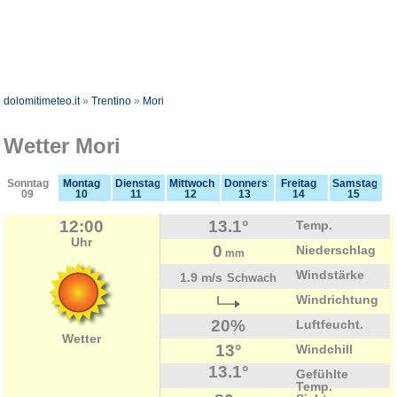
dolomitimeteo.it
»
Trentino
»
Mori
Wetter Mori
Sonntag
Montag
Dienstag
Mittwoch
Donnerstag
Freitag
Samstag
09
10
11
12
13
14
15
12:00
13.1°
Temp.
Uhr
0
Niederschlag
mm
Windstärke
1.9 m/s
Schwach
Windrichtung
20%
Luftfeucht.
Wetter
13°
Windchill
13.1°
Gefühlte
Temp.