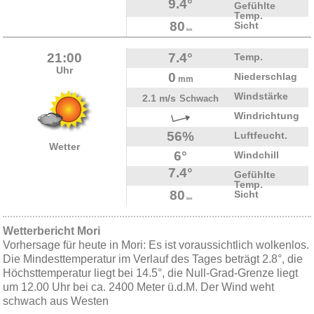
9.4°
Gefühlte
Temp.
80
Sicht
km
21:00
7.4°
Temp.
Uhr
0
Niederschlag
mm
Windstärke
2.1 m/s
Schwach
Windrichtung
56%
Luftfeucht.
Wetter
6°
Windchill
7.4°
Gefühlte
Temp.
80
Sicht
km
Wetterbericht Mori
Vorhersage für heute in Mori: Es ist voraussichtlich wolkenlos.
Die Mindesttemperatur im Verlauf des Tages beträgt 2.8°, die
Höchsttemperatur liegt bei 14.5°, die Null-Grad-Grenze liegt
um 12.00 Uhr bei ca. 2400 Meter ü.d.M. Der Wind weht
schwach aus Westen