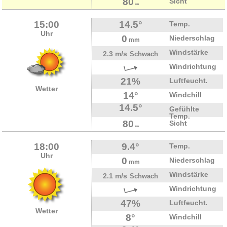
80
Sicht
km
15:00
14.5°
Temp.
Uhr
0
Niederschlag
mm
Windstärke
2.3 m/s
Schwach
Windrichtung
21%
Luftfeucht.
Wetter
14°
Windchill
14.5°
Gefühlte
Temp.
80
Sicht
km
18:00
9.4°
Temp.
Uhr
0
Niederschlag
mm
Windstärke
2.1 m/s
Schwach
Windrichtung
47%
Luftfeucht.
Wetter
8°
Windchill