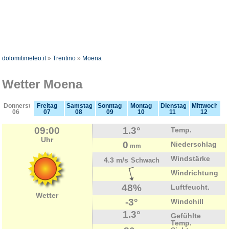
dolomitimeteo.it
»
Trentino
»
Moena
Wetter Moena
Donnerstag
Freitag
Samstag
Sonntag
Montag
Dienstag
Mittwoch
06
07
08
09
10
11
12
09:00
1.3°
Temp.
Uhr
0
Niederschlag
mm
Windstärke
4.3 m/s
Schwach
Windrichtung
48%
Luftfeucht.
Wetter
-3°
Windchill
1.3°
Gefühlte
Temp.