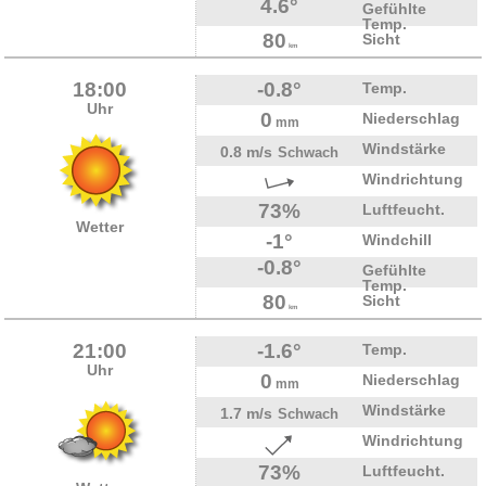
4.6°
Gefühlte
Temp.
80
Sicht
km
18:00
-0.8°
Temp.
Uhr
0
Niederschlag
mm
Windstärke
0.8 m/s
Schwach
Windrichtung
73%
Luftfeucht.
Wetter
-1°
Windchill
-0.8°
Gefühlte
Temp.
80
Sicht
km
21:00
-1.6°
Temp.
Uhr
0
Niederschlag
mm
Windstärke
1.7 m/s
Schwach
Windrichtung
73%
Luftfeucht.