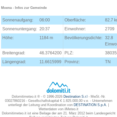
Moena
- Infos zur Gemeinde
Sonnenaufgang:
06:00
Oberfläche:
82.7 
Sonnenuntergang:
20:37
Einwohner:
2709
Höhe:
1184 m
Bevölkerungsdichte:
32.8
Einwo
Breitengrad:
46.3764200
PLZ:
38035
Längengrad:
11.6615999
Provinz:
TN
Dolomitimeteo.it ® - © 1996-2026
Destination S.r.l
- MwSt.-Nr.
03027860216 - Gesellschaftskapital € 1.825.000,00 v.e. - Unternehmen
unterliegt der Leitung und Koordination von
DESTINATION S.p.A.
|
Wetterdaten von ilMeteo.it
Dolomitimeteo.it ist eine Beilage der am 21. März 2012 beim Landesgericht