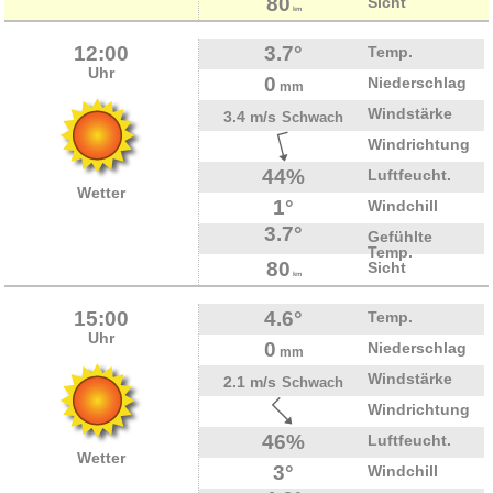
80
Sicht
km
12:00
3.7°
Temp.
Uhr
0
Niederschlag
mm
Windstärke
3.4 m/s
Schwach
Windrichtung
44%
Luftfeucht.
Wetter
1°
Windchill
3.7°
Gefühlte
Temp.
80
Sicht
km
15:00
4.6°
Temp.
Uhr
0
Niederschlag
mm
Windstärke
2.1 m/s
Schwach
Windrichtung
46%
Luftfeucht.
Wetter
3°
Windchill