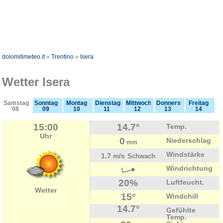
dolomitimeteo.it
»
Trentino
»
Isera
Wetter Isera
Samstag
Sonntag
Montag
Dienstag
Mittwoch
Donnerstag
Freitag
08
09
10
11
12
13
14
15:00
14.7°
Temp.
Uhr
0
Niederschlag
mm
Windstärke
1.7 m/s
Schwach
Windrichtung
20%
Luftfeucht.
Wetter
15°
Windchill
14.7°
Gefühlte
Temp.