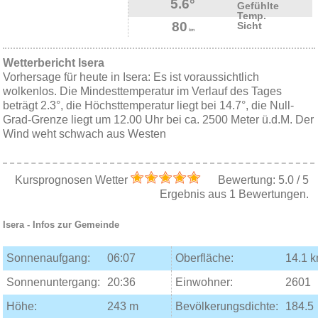
5.6°
Gefühlte
Temp.
80
Sicht
km
Wetterbericht Isera
Vorhersage für heute in Isera: Es ist voraussichtlich
wolkenlos. Die Mindesttemperatur im Verlauf des Tages
beträgt 2.3°, die Höchsttemperatur liegt bei 14.7°, die Null-
Grad-Grenze liegt um 12.00 Uhr bei ca. 2500 Meter ü.d.M. Der
Wind weht schwach aus Westen
Kursprognosen Wetter
Bewertung:
5.0
/
5
Ergebnis aus
1
Bewertungen.
Isera
- Infos zur Gemeinde
Sonnenaufgang:
06:07
Oberfläche:
14.1 
Sonnenuntergang:
20:36
Einwohner:
2601
Höhe:
243 m
Bevölkerungsdichte:
184.5