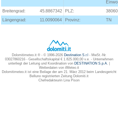
Einwo
Breitengrad:
45.8867342
PLZ:
38060
Längengrad:
11.0090064
Provinz:
TN
Dolomitimeteo.it ® - © 1996-2026
Destination S.r.l
- MwSt.-Nr.
03027860216 - Gesellschaftskapital € 1.825.000,00 v.e. - Unternehmen
unterliegt der Leitung und Koordination von
DESTINATION S.p.A.
|
Wetterdaten von ilMeteo.it
Dolomitimeteo.it ist eine Beilage der am 21. März 2012 beim Landesgericht
Belluno registrierten Zeitung Dolomiti.it
Chefredakteurin Lina Pison