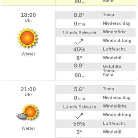
80
Sicht
km
18:00
8.8°
Temp.
Uhr
0
Niederschlag
mm
Windstärke
1.6 m/s
Schwach
Windrichtung
45%
Luftfeucht.
Wetter
8°
Windchill
8.8°
Gefühlte
Temp.
80
Sicht
km
21:00
5.6°
Temp.
Uhr
0
Niederschlag
mm
Windstärke
1.4 m/s
Schwach
Windrichtung
59%
Luftfeucht.
Wetter
5°
Windchill