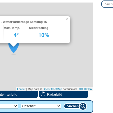
×
a - Wettervorhersage Samstag 15
Max. Temp.
Niederschlag
4°
10%
Leaflet
| Map data ©
OpenStreetMap
contributors,
CC-BY-SA
tellitenbild
Radarbild
Suchen