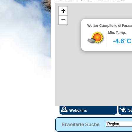
+
−
Wetter Campitello di Fass
Min. Temp.
-4.6°C
Webcams
Sa
Erweiterte Suche