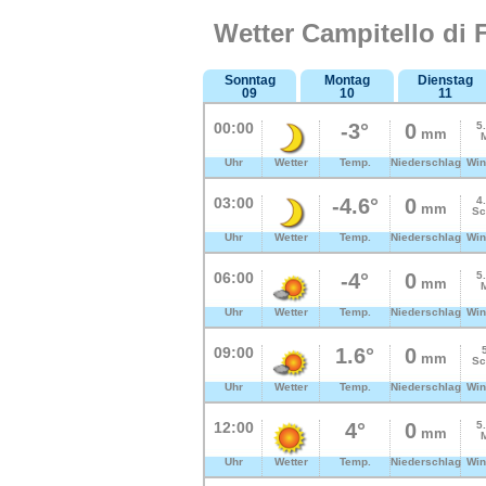
Wetter Campitello di 
Sonntag
Montag
Dienstag
09
10
11
00:00
-3°
0
5
mm
Uhr
Wetter
Temp.
Niederschlag
Win
03:00
-4.6°
0
4
mm
Sc
Uhr
Wetter
Temp.
Niederschlag
Win
06:00
-4°
0
5
mm
Uhr
Wetter
Temp.
Niederschlag
Win
09:00
1.6°
0
mm
Sc
Uhr
Wetter
Temp.
Niederschlag
Win
12:00
4°
0
5
mm
Uhr
Wetter
Temp.
Niederschlag
Win