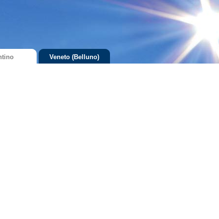
ntino
Veneto (Belluno)