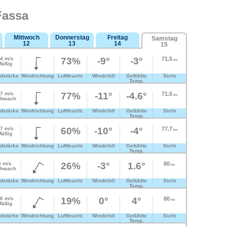
Fassa
Mittwoch
Donnerstag
Freitag
Samstag
12
13
14
15
.4 m/s
73%
-9°
-3°
71.5
km
Mäßig
dstärke
Windrichtung
Luftfeucht.
Windchill
Gefühlte
Sicht
Temp.
.7 m/s
77%
-11°
-4.6°
71.5
km
hwach
dstärke
Windrichtung
Luftfeucht.
Windchill
Gefühlte
Sicht
Temp.
.7 m/s
60%
-10°
-4°
77.7
km
Mäßig
dstärke
Windrichtung
Luftfeucht.
Windchill
Gefühlte
Sicht
Temp.
5 m/s
26%
-3°
1.6°
80
km
hwach
dstärke
Windrichtung
Luftfeucht.
Windchill
Gefühlte
Sicht
Temp.
.6 m/s
19%
0°
4°
80
km
Mäßig
dstärke
Windrichtung
Luftfeucht.
Windchill
Gefühlte
Sicht
Temp.