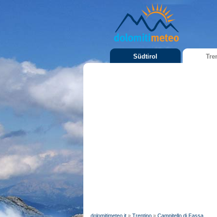
Südtirol
Tre
dolomitimeteo.it
»
Trentino
»
Campitello di Fassa