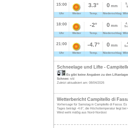
15:00
3.3°
0
5
mm
Uhr
Wetter
Temp.
Niederschlag
Win
18:00
-2°
0
4
mm
Sc
Uhr
Wetter
Temp.
Niederschlag
Win
21:00
-4.7°
0
mm
Sc
Uhr
Wetter
Temp.
Niederschlag
Win
Schneelage und Lifte - Campitell
Es gibt keine Angaben zu den Liftanlage
Schnee:
n/d
Zuletzt aktualisiert am: 08/04/2026
Wetterbericht Campitello di Fass
Vorhersage für Samstag in Campitello di Fassa: Es i
Tages beträgt -4.6°, die Höchsttemperatur liegt bei
Wind weht mäßig aus Nord-Nordost