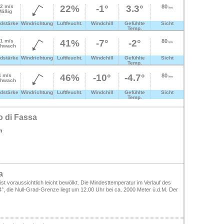
.2 m/s
22%
-1°
3.3°
80
km
Mäßig
dstärke
Windrichtung
Luftfeucht.
Windchill
Gefühlte
Sicht
Temp.
.1 m/s
41%
-7°
-2°
80
km
hwach
dstärke
Windrichtung
Luftfeucht.
Windchill
Gefühlte
Sicht
Temp.
4 m/s
46%
-10°
-4.7°
80
km
hwach
dstärke
Windrichtung
Luftfeucht.
Windchill
Gefühlte
Sicht
Temp.
o di Fassa
n
a
st voraussichtlich leicht bewölkt. Die Mindesttemperatur im Verlauf des
 4°, die Null-Grad-Grenze liegt um 12.00 Uhr bei ca. 2000 Meter ü.d.M. Der