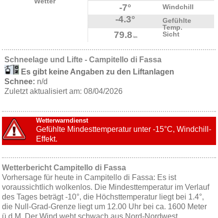
Wetter
-7°
Windchill
-4.3°
Gefühlte
Temp.
79.8
Sicht
km
Schneelage und Lifte - Campitello di Fassa
Es gibt keine Angaben zu den Liftanlagen
Schnee:
n/d
Zuletzt aktualisiert am: 08/04/2026
Wetterwarndienst
Gefühlte Mindesttemperatur unter -15°C, Windchill-
Effekt.
Wetterbericht Campitello di Fassa
Vorhersage für heute in Campitello di Fassa: Es ist
voraussichtlich wolkenlos. Die Mindesttemperatur im Verlauf
des Tages beträgt -10°, die Höchsttemperatur liegt bei 1.4°,
die Null-Grad-Grenze liegt um 12.00 Uhr bei ca. 1600 Meter
ü.d.M. Der Wind weht schwach aus Nord-Nordwest