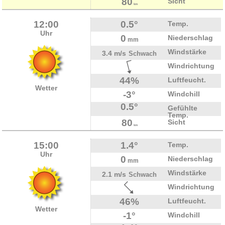
80
Sicht
km
12:00
0.5°
Temp.
Uhr
0
Niederschlag
mm
Windstärke
3.4 m/s
Schwach
Windrichtung
44%
Luftfeucht.
Wetter
-3°
Windchill
0.5°
Gefühlte
Temp.
80
Sicht
km
15:00
1.4°
Temp.
Uhr
0
Niederschlag
mm
Windstärke
2.1 m/s
Schwach
Windrichtung
46%
Luftfeucht.
Wetter
-1°
Windchill