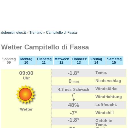
dolomitimeteo.it
»
Trentino
»
Campitello di Fassa
Wetter Campitello di Fassa
Sonntag
Montag
Dienstag
Mittwoch
Donnerstag
Freitag
Samstag
09
10
11
12
13
14
15
09:00
-1.8°
Temp.
Uhr
0
Niederschlag
mm
Windstärke
4.3 m/s
Schwach
Windrichtung
48%
Luftfeucht.
Wetter
-7°
Windchill
-1.8°
Gefühlte
Temp.