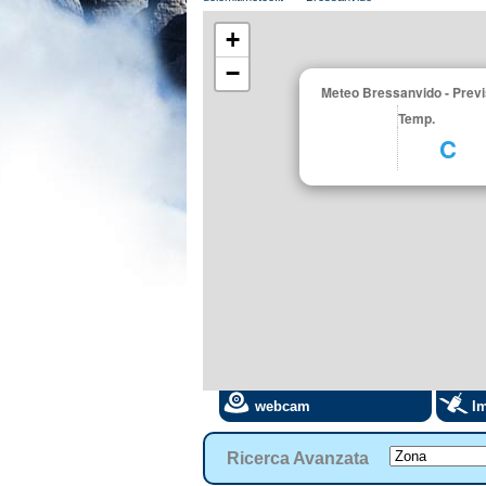
+
−
Meteo Bressanvido - Previ
Temp.
C
webcam
Im
Ricerca Avanzata