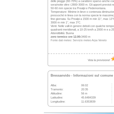
delle piogge (60-70%) a carattere sparso anche con
sera/notte oltre i 2800-3000 m. Gli apporti previsti
50-60 mm specie tra Prealpi e Pedemontana.
Temperature:
Minime in lieve o contenuta diminuzio
pressoché in linea con la norma specie le massime;
fine giornata. Su Prealpi a 1500 m min 11°, max 13
3000 m min 1°, max 3°C.
Venti:
Nelle valli in genere deboli con qualche tempo
quadranti meridionali, a 10-25 km/h a 2000 m e a 
Attendibilità:
Buona
zero termico ore 12.00:
3400 m
Fonte dati meteo:
Servizio meteo Arpa Veneto
Vota la previsione!
Bressanvido
- Informazioni sul comune
Alba:
06:02
Tramonto:
20:35
Altitudine:
56 m
Latitudine:
45.6484339
Longitudine:
11.6353839