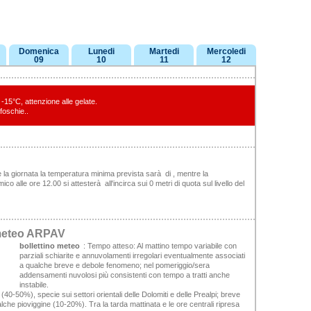
Domenica
Lunedi
Martedi
Mercoledi
09
10
11
12
-15°C, attenzione alle gelate.
 foschie..
 la giornata la temperatura minima prevista sarà di , mentre la
 alle ore 12.00 si attesterà all'incirca sui 0 metri di quota sul livello del
 meteo ARPAV
bollettino meteo
:
Tempo atteso:
Al mattino tempo variabile con
parziali schiarite e annuvolamenti irregolari eventualmente associati
a qualche breve e debole fenomeno; nel pomeriggio/sera
addensamenti nuvolosi più consistenti con tempo a tratti anche
instabile.
(40-50%), specie sui settori orientali delle Dolomiti e delle Prealpi; breve
che pioviggine (10-20%). Tra la tarda mattinata e le ore centrali ripresa