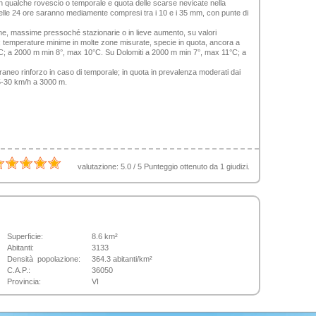
 qualche rovescio o temporale e quota delle scarse nevicate nella
 nelle 24 ore saranno mediamente compresi tra i 10 e i 35 mm, con punte di
ne, massime pressoché stazionarie o in lieve aumento, su valori
 temperature minime in molte zone misurate, specie in quota, ancora a
°C; a 2000 m min 8°, max 10°C. Su Dolomiti a 2000 m min 7°, max 11°C; a
raneo rinforzo in caso di temporale; in quota in prevalenza moderati dai
25-30 km/h a 3000 m.
valutazione:
5.0
/
5
Punteggio ottenuto da
1
giudizi.
Superficie:
8.6 km²
Abitanti:
3133
Densità popolazione:
364.3 abitanti/km²
C.A.P.:
36050
Provincia:
VI