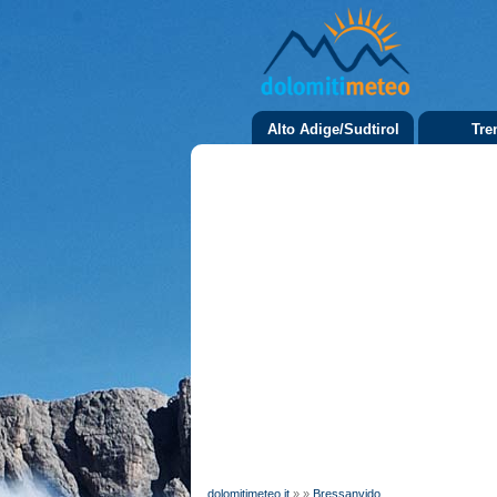
Alto Adige/Sudtirol
Tre
dolomitimeteo.it
»
»
Bressanvido