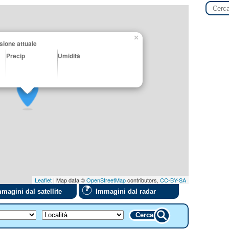
×
sione attuale
Precip
Umidità
Leaflet
| Map data ©
OpenStreetMap
contributors,
CC-BY-SA
magini dal satellite
Immagini dal radar
Cerca