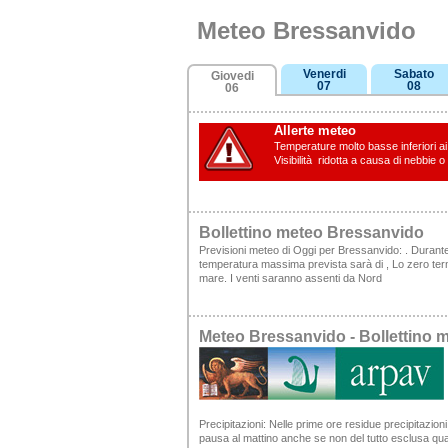
Meteo Bressanvido
Venerdi
Sabato
Giovedi
07
08
06
Allerte meteo
Temperature molto basse inferiori ai 
Visibilità ridotta a causa di nebbie o
Bollettino meteo Bressanvido
Previsioni meteo di Oggi per Bressanvido: . Durante
temperatura massima prevista sarà di , Lo zero termico
mare. I venti saranno assenti da Nord
Meteo Bressanvido - Bollettino
Precipitazioni:
Nelle prime ore residue precipitazioni 
pausa al mattino anche se non del tutto esclusa qual