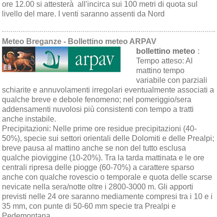
ore 12.00 si attesterà all'incirca sui 100 metri di quota sul
livello del mare. I venti saranno assenti da Nord
Meteo Breganze - Bollettino meteo ARPAV
bollettino meteo
:
Tempo atteso:
Al
mattino tempo
variabile con parziali
schiarite e annuvolamenti irregolari eventualmente associati a
qualche breve e debole fenomeno; nel pomeriggio/sera
addensamenti nuvolosi più consistenti con tempo a tratti
anche instabile.
Precipitazioni:
Nelle prime ore residue precipitazioni (40-
50%), specie sui settori orientali delle Dolomiti e delle Prealpi;
breve pausa al mattino anche se non del tutto esclusa
qualche pioviggine (10-20%). Tra la tarda mattinata e le ore
centrali ripresa delle piogge (60-70%) a carattere sparso
anche con qualche rovescio o temporale e quota delle scarse
nevicate nella sera/notte oltre i 2800-3000 m. Gli apporti
previsti nelle 24 ore saranno mediamente compresi tra i 10 e i
35 mm, con punte di 50-60 mm specie tra Prealpi e
Pedemontana.