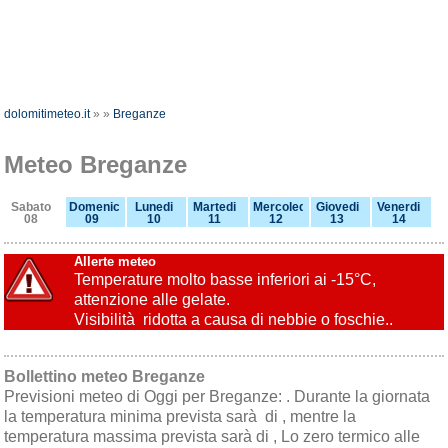
dolomitimeteo.it
»
»
Breganze
Meteo Breganze
Sabato
Domenica
Lunedi
Martedi
Mercoledi
Giovedi
Venerdi
08
09
10
11
12
13
14
Allerte meteo
Temperature molto basse inferiori ai -15°C,
attenzione alle gelate.
Visibilità ridotta a causa di nebbie o foschie..
Bollettino meteo Breganze
Previsioni meteo di Oggi per Breganze: . Durante la giornata
la temperatura minima prevista sarà di , mentre la
temperatura massima prevista sarà di , Lo zero termico alle