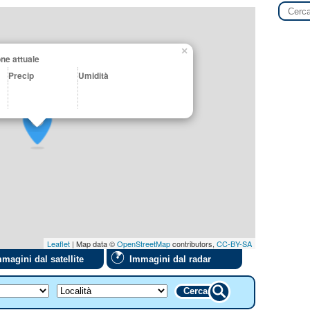
×
ne attuale
Precip
Umidità
Leaflet
| Map data ©
OpenStreetMap
contributors,
CC-BY-SA
magini dal satellite
Immagini dal radar
Cerca