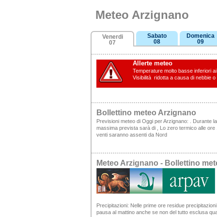
Meteo Arzignano
Sabato
Domenica
Venerdi
08
09
07
Allerte meteo
Temperature molto basse inferiori ai 
Visibilità ridotta a causa di nebbie o
Bollettino meteo Arzignano
Previsioni meteo di Oggi per Arzignano: . Durante l
massima prevista sarà di , Lo zero termico alle ore 12
venti saranno assenti da Nord
Meteo Arzignano - Bollettino m
Precipitazioni:
Nelle prime ore residue precipitazioni 
pausa al mattino anche se non del tutto esclusa qual