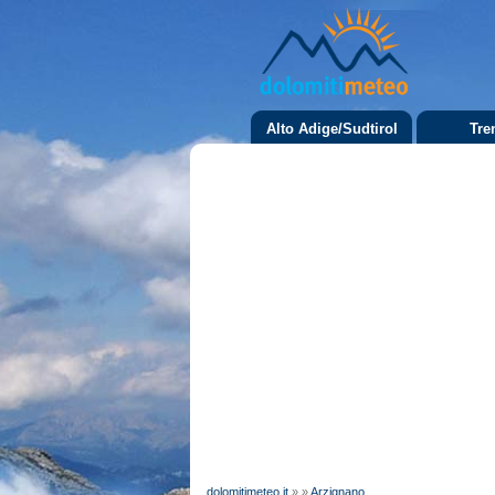
Alto Adige/Sudtirol
Tre
dolomitimeteo.it
»
»
Arzignano