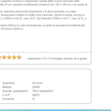
 qualche rovescio o temporale e quota delle scarse nevicate nella
 nelle 24 ore saranno mediamente compresi tra i 10 e i 35 mm, con punte di
ne, massime pressoché stazionarie o in lieve aumento, su valori
 temperature minime in molte zone misurate, specie in quota, ancora a
°C; a 2000 m min 8°, max 10°C. Su Dolomiti a 2000 m min 7°, max 11°C; a
raneo rinforzo in caso di temporale; in quota in prevalenza moderati dai
25-30 km/h a 3000 m.
valutazione:
4.5
/
5
Punteggio ottenuto da
4
giudizi.
Superficie:
34.3 km²
Abitanti:
26046
Densità popolazione:
759.4 abitanti/km²
C.A.P.:
36071
Provincia:
VI