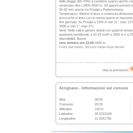
delle piogge (60-70%) a carattere sparso anche con
sera/notte oltre i 2800-3000 m. Gli apporti previsti
50-60 mm specie tra Prealpi e Pedemontana.
Temperature:
Minime in lieve o contenuta diminuzio
pressoché in linea con la norma specie le massime;
fine giornata. Su Prealpi a 1500 m min 11°, max 13
3000 m min 1°, max 3°C.
Venti:
Nelle valli in genere deboli con qualche tempo
quadranti meridionali, a 10-25 km/h a 2000 m e a 
Attendibilità:
Buona
zero termico ore 12.00:
3400 m
Fonte dati meteo:
Servizio meteo Arpa Veneto
Vota la previsione!
Arzignano
- Informazioni sul comune
Alba:
06:05
Tramonto:
20:35
Altitudine:
118 m
Latitudine:
45.5223169
Longitudine:
11.3341786