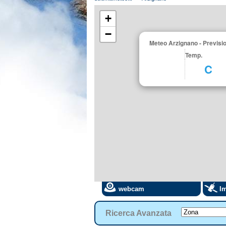
+
−
Meteo Arzignano - Previsio
Temp.
C
webcam
Im
Ricerca Avanzata