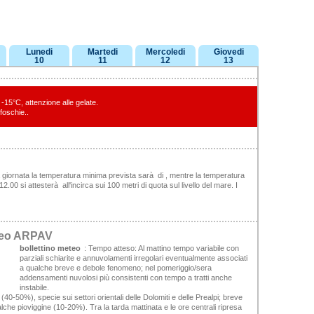
Lunedi
Martedi
Mercoledi
Giovedi
10
11
12
13
-15°C, attenzione alle gelate.
 foschie..
a giornata la temperatura minima prevista sarà di , mentre la temperatura
.00 si attesterà all'incirca sui 100 metri di quota sul livello del mare. I
eteo ARPAV
bollettino meteo
:
Tempo atteso:
Al mattino tempo variabile con
parziali schiarite e annuvolamenti irregolari eventualmente associati
a qualche breve e debole fenomeno; nel pomeriggio/sera
addensamenti nuvolosi più consistenti con tempo a tratti anche
instabile.
(40-50%), specie sui settori orientali delle Dolomiti e delle Prealpi; breve
che pioviggine (10-20%). Tra la tarda mattinata e le ore centrali ripresa