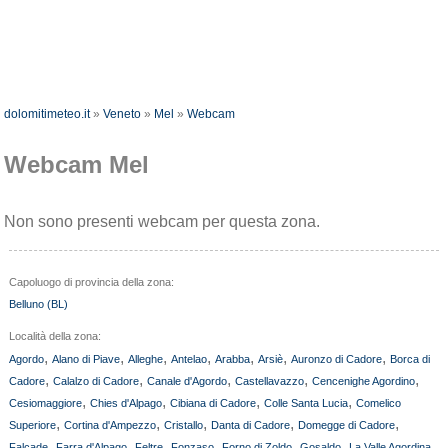
dolomitimeteo.it
»
Veneto
»
Mel
»
Webcam
Webcam Mel
Non sono presenti webcam per questa zona.
Capoluogo di provincia della zona:
Belluno (BL)
Località della zona:
,
,
,
,
,
,
,
Agordo
Alano di Piave
Alleghe
Antelao
Arabba
Arsiè
Auronzo di Cadore
Borca di
,
,
,
,
,
Cadore
Calalzo di Cadore
Canale d'Agordo
Castellavazzo
Cencenighe Agordino
,
,
,
,
Cesiomaggiore
Chies d'Alpago
Cibiana di Cadore
Colle Santa Lucia
Comelico
,
,
,
,
,
Superiore
Cortina d'Ampezzo
Cristallo
Danta di Cadore
Domegge di Cadore
,
,
,
,
,
,
,
Falcade
Farra d'Alpago
Feltre
Fonzaso
Forno di Zoldo
Gosaldo
La Valle Agordina