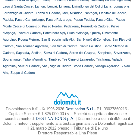
,
,
,
,
,
,
Lago di Santa Croce
Lamon
Lentiai
Limana
Livinallongo del Col di Lana
Longarone
,
,
,
,
,
,
Lorenzago di Cadore
Lozzo di Cadore
Mel
Misurina
Nevegal
Ospitale di Cadore
,
,
,
,
,
Padola
Passo Campolongo
Passo Falzarego
Passo Fedaia
Passo Giau
Passo
,
,
,
,
Monte Croce di Comelico
Passo Pordoi
Pedavena
Perarolo di Cadore
Pieve
,
,
,
,
,
d'Alpago
Pieve di Cadore
Ponte nelle Alpi
Puos d'Alpago
Quero
Rivamonte
,
,
,
,
Agordino
Rocca Pietore
San Gregorio nelle Alpi
San Nicolò di Comelico
San Pietro di
,
,
,
,
Cadore
San Tomaso Agordino
San Vito di Cadore
Santa Giustina
Santo Stefano di
,
,
,
,
,
,
,
Cadore
Sappada
Sedico
Selva di Cadore
Seren del Grappa
Sospirolo
Soverzene
,
,
,
,
,
Sovramonte
Taibon Agordino
Tambre
Tre Cime di Lavaredo
Trichiana
Vallada
,
,
,
,
,
,
Agordina
Valle di Cadore
Vas
Vigo di Cadore
Vodo Cadore
Voltago Agordino
Zoldo
,
Alto
Zoppè di Cadore
Dolomitimeteo.it ® - © 1996-2026
Destination S.r.l
- P.I. 03027860216 -
Capitale Sociale € 1.825.000,00 i.v. - Società soggetta a direzione e
coordinamento di
DESTINATION S.p.A.
| Dati meteo a cura di ilMeteo.it
Dolomitimeteo.it supplemento alla testata giornalistica Dolomiti.it registrata
il 21 marzo 2012 presso il Tribunale di Belluno
Direttore Responsabile Lina Pison