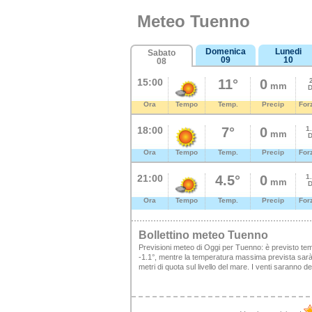
Meteo Tuenno
Domenica
Lunedi
Sabato
09
10
08
15:00
11°
0
mm
D
Ora
Tempo
Temp.
Precip
For
18:00
7°
0
1
mm
D
Ora
Tempo
Temp.
Precip
For
21:00
4.5°
0
1
mm
D
Ora
Tempo
Temp.
Precip
For
Bollettino meteo Tuenno
Previsioni meteo di Oggi per Tuenno: è previsto te
-1.1°, mentre la temperatura massima prevista sarà d
metri di quota sul livello del mare. I venti saranno 