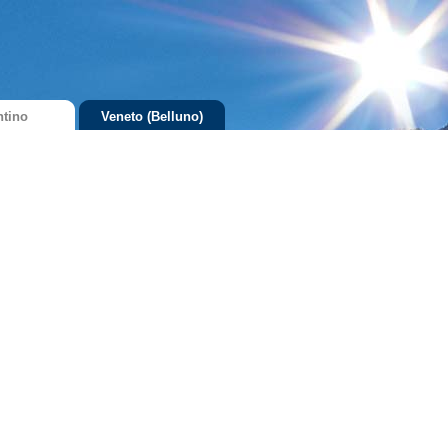
ntino
Veneto (Belluno)