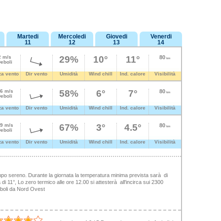
Martedi
Mercoledi
Giovedi
Venerdi
11
12
13
14
2 m/s
29%
10°
11°
80
km
eboli
za vento
Dir vento
Umidità
Wind chill
Ind. calore
Visibilità
.6 m/s
58%
6°
7°
80
km
eboli
za vento
Dir vento
Umidità
Wind chill
Ind. calore
Visibilità
.9 m/s
67%
3°
4.5°
80
km
eboli
za vento
Dir vento
Umidità
Wind chill
Ind. calore
Visibilità
mpo sereno. Durante la giornata la temperatura minima prevista sarà di
i 11°, Lo zero termico alle ore 12.00 si attesterà all'incirca sui 2300
deboli da Nord Ovest