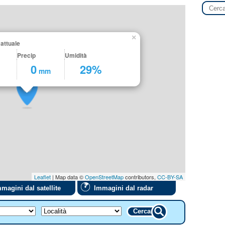
×
attuale
Precip
Umidità
C
0
29%
mm
Leaflet
| Map data ©
OpenStreetMap
contributors,
CC-BY-SA
magini dal satellite
Immagini dal radar
Cerca