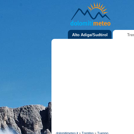
Alto Adige/Sudtirol
Tre
dolomitimeteo.it
»
Trentino
»
Tuenno