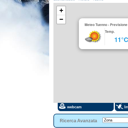
+
−
Meteo Tuenno - Previsione 
Temp.
11°
webcam
Im
Ricerca Avanzata