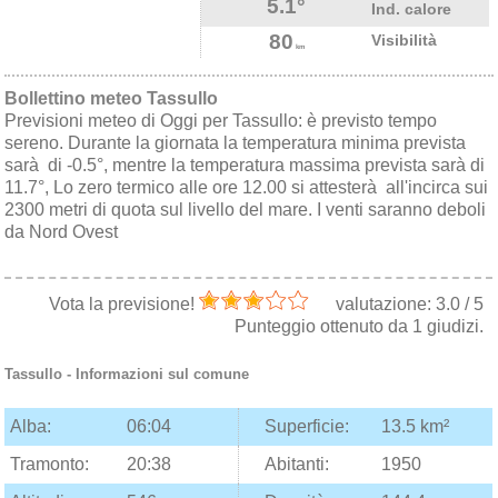
5.1°
Ind. calore
80
Visibilità
km
Bollettino meteo Tassullo
Previsioni meteo di Oggi per Tassullo: è previsto tempo
sereno. Durante la giornata la temperatura minima prevista
sarà di -0.5°, mentre la temperatura massima prevista sarà di
11.7°, Lo zero termico alle ore 12.00 si attesterà all'incirca sui
2300 metri di quota sul livello del mare. I venti saranno deboli
da Nord Ovest
Vota la previsione!
valutazione:
3.0
/
5
Punteggio ottenuto da
1
giudizi.
Tassullo
- Informazioni sul comune
Alba:
06:04
Superficie:
13.5 km²
Tramonto:
20:38
Abitanti:
1950