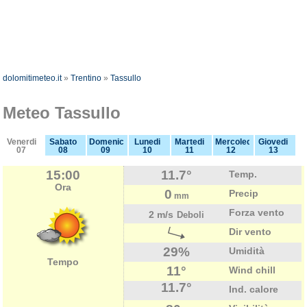
dolomitimeteo.it
»
Trentino
»
Tassullo
Meteo Tassullo
Venerdi
Sabato
Domenica
Lunedi
Martedi
Mercoledi
Giovedi
07
08
09
10
11
12
13
15:00
11.7°
Temp.
Ora
0
Precip
mm
Forza vento
2 m/s
Deboli
Dir vento
29%
Umidità
Tempo
11°
Wind chill
11.7°
Ind. calore