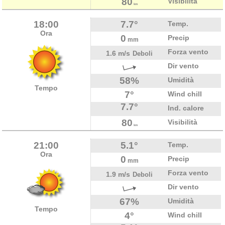
80
Visibilità
km
18:00
7.7°
Temp.
Ora
0
Precip
mm
Forza vento
1.6 m/s
Deboli
Dir vento
58%
Umidità
Tempo
7°
Wind chill
7.7°
Ind. calore
80
Visibilità
km
21:00
5.1°
Temp.
Ora
0
Precip
mm
Forza vento
1.9 m/s
Deboli
Dir vento
67%
Umidità
Tempo
4°
Wind chill