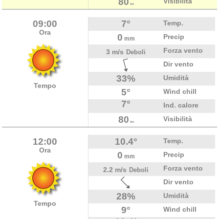
80
Visibilità
km
09:00
7°
Temp.
Ora
0
Precip
mm
Forza vento
3 m/s
Deboli
Dir vento
33%
Umidità
Tempo
5°
Wind chill
7°
Ind. calore
80
Visibilità
km
12:00
10.4°
Temp.
Ora
0
Precip
mm
Forza vento
2.2 m/s
Deboli
Dir vento
28%
Umidità
Tempo
9°
Wind chill