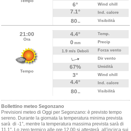
Tempo
6°
Wind chill
7.1°
Ind. calore
80
Visibilità
km
21:00
4.4°
Temp.
Ora
0
Precip
mm
Forza vento
1.9 m/s
Deboli
Dir vento
67%
Umidità
Tempo
3°
Wind chill
4.4°
Ind. calore
80
Visibilità
km
Bollettino meteo Segonzano
Previsioni meteo di Oggi per Segonzano: è previsto tempo
sereno. Durante la giornata la temperatura minima prevista
sarà di -1°, mentre la temperatura massima prevista sarà di
11.1°, Lo zero termico alle ore 12.00 si attesterà all'incirca sui