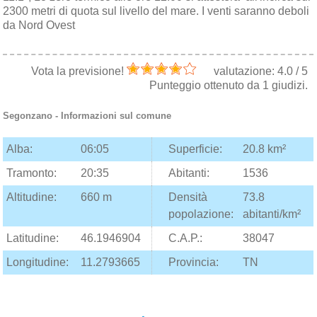
2300 metri di quota sul livello del mare. I venti saranno deboli
da Nord Ovest
Vota la previsione!
valutazione:
4.0
/
5
Punteggio ottenuto da
1
giudizi.
Segonzano
- Informazioni sul comune
Alba:
06:05
Superficie:
20.8 km²
Tramonto:
20:35
Abitanti:
1536
Altitudine:
660 m
Densità
73.8
popolazione:
abitanti/km²
Latitudine:
46.1946904
C.A.P.:
38047
Longitudine:
11.2793665
Provincia:
TN