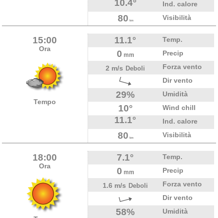
10.4°
Ind. calore
80
Visibilità
km
15:00
11.1°
Temp.
Ora
0
Precip
mm
Forza vento
2 m/s
Deboli
Dir vento
29%
Umidità
Tempo
10°
Wind chill
11.1°
Ind. calore
80
Visibilità
km
18:00
7.1°
Temp.
Ora
0
Precip
mm
Forza vento
1.6 m/s
Deboli
Dir vento
58%
Umidità