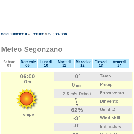
dolomitimeteo.it
»
Trentino
»
Segonzano
Meteo Segonzano
Sabato
Domenica
Lunedi
Martedi
Mercoledi
Giovedi
Venerdi
08
09
10
11
12
13
14
06:00
-0°
Temp.
Ora
0
Precip
mm
Forza vento
2.8 m/s
Deboli
Dir vento
62%
Umidità
Tempo
-3°
Wind chill
-0°
Ind. calore