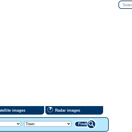
tellite images
Radar images
Find