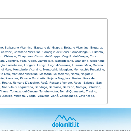
,
,
,
,
,
eto
Barbarano Vicentino
Bassano del Grappa
Bolzano Vicentino
Breganze
,
,
,
,
,
Calvene
Camisano Vicentino
Campiglia dei Berici
Campolongo Sul Brenta
,
,
,
,
,
,
to
Chiampo
Chiuppano
Cismon del Grappa
Cogollo del Cengio
Conco
,
,
,
,
,
,
ara Vicentino
Foza
Gallio
Gambellara
Gambugliano
Grancona
Grisignano
,
,
,
,
,
,
,
aghi
Lastebasse
Longare
Lonigo
Lugo di Vicenza
Lusiana
Malo
Marano
,
,
,
,
 di Malo
Montebello Vicentino
Montecchio Maggiore
Montecchio Precalcino
,
,
,
,
,
nte Otto
Montorso Vicentino
Mossano
Mussolente
Nanto
Nogarole
,
,
,
,
,
nte
Pianezze
Piovene Rocchette
Pojana Maggiore
Posina
Pove del
,
,
,
,
,
,
,
e
Roana
Romano D'ezzelino
Rosà
Rossano Veneto
Rotzo
Salcedo
San
,
,
,
,
,
,
,
o
San Vito di Leguzzano
Sandrigo
Santorso
Sarcedo
Sarego
Schiavon
,
,
,
,
,
Thiene
Tonezza del Cimone
Torrebelvicino
Torri di Quartesolo
Trissino
,
,
,
,
,
,
,
o D'astico
Vicenza
Villaga
Villaverla
Zané
Zermeghedo
Zovencedo