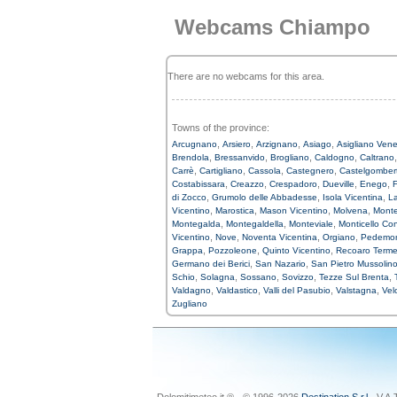
Webcams Chiampo
There are no webcams for this area.
Towns of the province:
,
,
,
,
Arcugnano
Arsiero
Arzignano
Asiago
Asigliano Ven
,
,
,
,
Brendola
Bressanvido
Brogliano
Caldogno
Caltrano
,
,
,
,
Carrè
Cartigliano
Cassola
Castegnero
Castelgomber
,
,
,
,
,
Costabissara
Creazzo
Crespadoro
Dueville
Enego
F
,
,
,
di Zocco
Grumolo delle Abbadesse
Isola Vicentina
L
,
,
,
,
Vicentino
Marostica
Mason Vicentino
Molvena
Monte
,
,
,
Montegalda
Montegaldella
Monteviale
Monticello Co
,
,
,
,
Vicentino
Nove
Noventa Vicentina
Orgiano
Pedemo
,
,
,
Grappa
Pozzoleone
Quinto Vicentino
Recoaro Term
,
,
Germano dei Berici
San Nazario
San Pietro Mussolin
,
,
,
,
,
Schio
Solagna
Sossano
Sovizzo
Tezze Sul Brenta
,
,
,
,
Valdagno
Valdastico
Valli del Pasubio
Valstagna
Vel
Zugliano