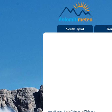
South Tyrol
Tre
dolomitimeteo.it
»
»
Chiampo
»
Webcam