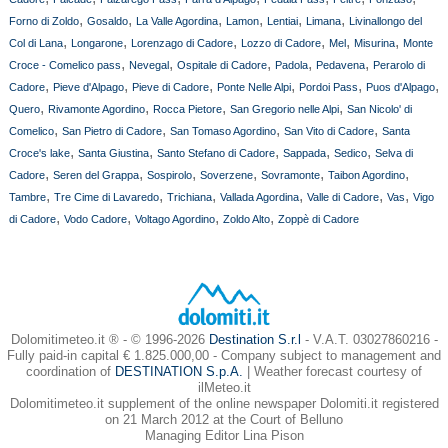
,
,
,
,
,
,
Forno di Zoldo
Gosaldo
La Valle Agordina
Lamon
Lentiai
Limana
Livinallongo del
,
,
,
,
,
,
Col di Lana
Longarone
Lorenzago di Cadore
Lozzo di Cadore
Mel
Misurina
Monte
,
,
,
,
,
Croce - Comelico pass
Nevegal
Ospitale di Cadore
Padola
Pedavena
Perarolo di
,
,
,
,
,
,
Cadore
Pieve d'Alpago
Pieve di Cadore
Ponte Nelle Alpi
Pordoi Pass
Puos d'Alpago
,
,
,
,
Quero
Rivamonte Agordino
Rocca Pietore
San Gregorio nelle Alpi
San Nicolo' di
,
,
,
,
Comelico
San Pietro di Cadore
San Tomaso Agordino
San Vito di Cadore
Santa
,
,
,
,
,
Croce's lake
Santa Giustina
Santo Stefano di Cadore
Sappada
Sedico
Selva di
,
,
,
,
,
,
Cadore
Seren del Grappa
Sospirolo
Soverzene
Sovramonte
Taibon Agordino
,
,
,
,
,
,
Tambre
Tre Cime di Lavaredo
Trichiana
Vallada Agordina
Valle di Cadore
Vas
Vigo
,
,
,
,
di Cadore
Vodo Cadore
Voltago Agordino
Zoldo Alto
Zoppè di Cadore
Dolomitimeteo.it ® - © 1996-2026
Destination S.r.l
- V.A.T. 03027860216 -
Fully paid-in capital € 1.825.000,00 - Company subject to management and
coordination of
DESTINATION S.p.A.
| Weather forecast courtesy of
ilMeteo.it
Dolomitimeteo.it supplement of the online newspaper Dolomiti.it registered
on 21 March 2012 at the Court of Belluno
Managing Editor Lina Pison