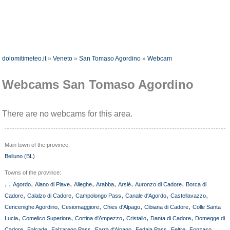
dolomitimeteo.it
»
Veneto
»
San Tomaso Agordino
»
Webcam
Webcams San Tomaso Agordino
There are no webcams for this area.
Main town of the province:
Belluno (BL)
Towns of the province:
,
,
,
,
,
,
,
,
Agordo
Alano di Piave
Alleghe
Arabba
Arsiè
Auronzo di Cadore
Borca di
,
,
,
,
,
Cadore
Calalzo di Cadore
Campolongo Pass
Canale d'Agordo
Castellavazzo
,
,
,
,
Cencenighe Agordino
Cesiomaggiore
Chies d'Alpago
Cibiana di Cadore
Colle Santa
,
,
,
,
,
Lucia
Comelico Superiore
Cortina d'Ampezzo
Cristallo
Danta di Cadore
Domegge di
,
,
,
,
,
,
,
Cadore
Falcade
Falzarego Pass
Farra d'Alpago
Fedaia Pass
Feltre
Fonzaso