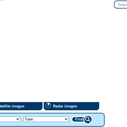
tellite images
Radar images
Find