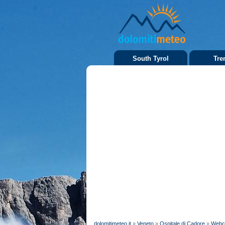
South Tyrol
Tre
dolomitimeteo.it
»
Veneto
»
Ospitale di Cadore
»
Web