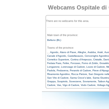
Webcams Ospitale di
There are no webcams for this area.
Main town of the province:
Belluno (BL)
Towns of the province:
,
,
,
,
,
,
,
Agordo
Alano di Piave
Alleghe
Arabba
Arsiè
Aur
,
,
Canale d'Agordo
Castellavazzo
Cencenighe Agordino
,
,
,
Comelico Superiore
Cortina d'Ampezzo
Cristallo
Dant
,
,
,
,
Fedaia Pass
Feltre
Fonzaso
Forno di Zoldo
Gosaldo
,
,
,
Longarone
Lorenzago di Cadore
Lozzo di Cadore
Me
,
,
,
Padola
Pedavena
Perarolo di Cadore
Pieve d'Alpag
,
,
Rivamonte Agordino
Rocca Pietore
San Gregorio nelle
,
,
San Vito di Cadore
Santa Croce's lake
Santa Giustin
,
,
,
,
Grappa
Sospirolo
Soverzene
Sovramonte
Taibon Ag
,
,
,
,
Cadore
Vas
Vigo di Cadore
Vodo Cadore
Voltago A