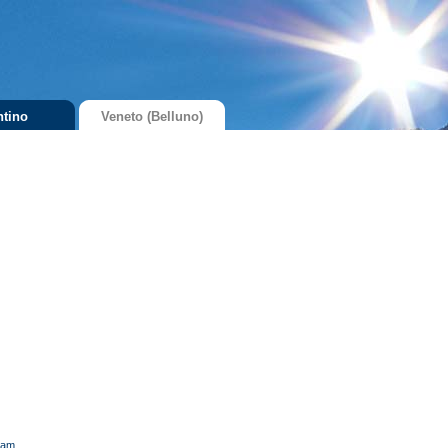
ntino
Veneto (Belluno)
cam