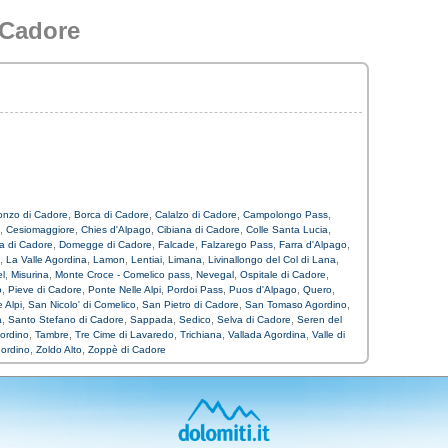
 Cadore
,
,
,
,
onzo di Cadore
Borca di Cadore
Calalzo di Cadore
Campolongo Pass
,
,
,
,
,
Cesiomaggiore
Chies d'Alpago
Cibiana di Cadore
Colle Santa Lucia
,
,
,
,
,
a di Cadore
Domegge di Cadore
Falcade
Falzarego Pass
Farra d'Alpago
,
,
,
,
,
,
La Valle Agordina
Lamon
Lentiai
Limana
Livinallongo del Col di Lana
,
,
,
,
,
l
Misurina
Monte Croce - Comelico pass
Nevegal
Ospitale di Cadore
,
,
,
,
,
,
o
Pieve di Cadore
Ponte Nelle Alpi
Pordoi Pass
Puos d'Alpago
Quero
,
,
,
,
 Alpi
San Nicolo' di Comelico
San Pietro di Cadore
San Tomaso Agordino
,
,
,
,
,
a
Santo Stefano di Cadore
Sappada
Sedico
Selva di Cadore
Seren del
,
,
,
,
,
ordino
Tambre
Tre Cime di Lavaredo
Trichiana
Vallada Agordina
Valle di
,
,
gordino
Zoldo Alto
Zoppè di Cadore