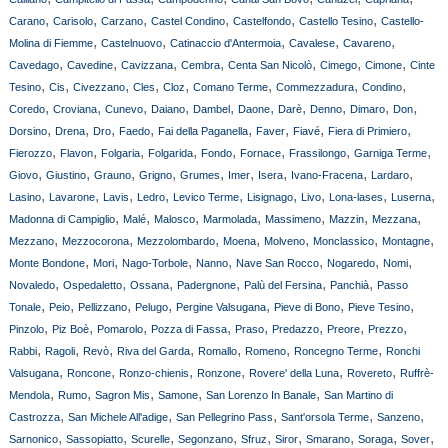
,
,
,
,
,
,
Carano
Carisolo
Carzano
Castel Condino
Castelfondo
Castello Tesino
Castello-
,
,
,
,
,
Molina di Fiemme
Castelnuovo
Catinaccio d'Antermoia
Cavalese
Cavareno
,
,
,
,
,
,
,
Cavedago
Cavedine
Cavizzana
Cembra
Centa San Nicolò
Cimego
Cimone
Cinte
,
,
,
,
,
,
,
,
Tesino
Cis
Civezzano
Cles
Cloz
Comano Terme
Commezzadura
Condino
,
,
,
,
,
,
,
,
,
,
Coredo
Croviana
Cunevo
Daiano
Dambel
Daone
Darè
Denno
Dimaro
Don
,
,
,
,
,
,
,
,
Dorsino
Drena
Dro
Faedo
Fai della Paganella
Faver
Fiavé
Fiera di Primiero
,
,
,
,
,
,
,
,
Fierozzo
Flavon
Folgaria
Folgarida
Fondo
Fornace
Frassilongo
Garniga Terme
,
,
,
,
,
,
,
,
,
Giovo
Giustino
Grauno
Grigno
Grumes
Imer
Isera
Ivano-Fracena
Lardaro
,
,
,
,
,
,
,
,
,
Lasino
Lavarone
Lavis
Ledro
Levico Terme
Lisignago
Livo
Lona-lases
Luserna
,
,
,
,
,
,
,
Madonna di Campiglio
Malé
Malosco
Marmolada
Massimeno
Mazzin
Mezzana
,
,
,
,
,
,
,
Mezzano
Mezzocorona
Mezzolombardo
Moena
Molveno
Monclassico
Montagne
,
,
,
,
,
,
,
Monte Bondone
Mori
Nago-Torbole
Nanno
Nave San Rocco
Nogaredo
Nomi
,
,
,
,
,
,
Novaledo
Ospedaletto
Ossana
Padergnone
Palù del Fersina
Panchià
Passo
,
,
,
,
,
,
,
Tonale
Peio
Pellizzano
Pelugo
Pergine Valsugana
Pieve di Bono
Pieve Tesino
,
,
,
,
,
,
,
,
Pinzolo
Piz Boè
Pomarolo
Pozza di Fassa
Praso
Predazzo
Preore
Prezzo
,
,
,
,
,
,
,
Rabbi
Ragoli
Revò
Riva del Garda
Romallo
Romeno
Roncegno Terme
Ronchi
,
,
,
,
,
,
Valsugana
Roncone
Ronzo-chienis
Ronzone
Rovere' della Luna
Rovereto
Ruffrè-
,
,
,
,
,
Mendola
Rumo
Sagron Mis
Samone
San Lorenzo In Banale
San Martino di
,
,
,
,
,
Castrozza
San Michele All'adige
San Pellegrino Pass
Sant'orsola Terme
Sanzeno
,
,
,
,
,
,
,
,
,
Sarnonico
Sassopiatto
Scurelle
Segonzano
Sfruz
Siror
Smarano
Soraga
Sover