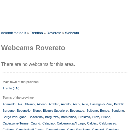
dolomitimeteo.it
»
Trentino
»
Rovereto
»
Webcam
Webcams Rovereto
There are no webcams for this area.
Main town of the province:
Trento (TN)
Towns of the province:
,
,
,
,
,
,
,
,
,
,
Adamello
Ala
Albiano
Aldeno
Amblar
Andalo
Arco
Avio
Baselga di Pinè
Bedollo
,
,
,
,
,
,
,
,
Bersone
Besenello
Bieno
Bleggio Superiore
Bocenago
Bolbeno
Bondo
Bondone
,
,
,
,
,
,
,
Borgo Valsugana
Bosentino
Breguzzo
Brentonico
Bresimo
Brez
Brione
,
,
,
,
,
,
Caderzone-Terme
Cagnò
Calavino
Calceranica Al Lago
Caldes
Caldonazzo
,
,
,
,
,
,
Calliano
Campitello di Fassa
Campodenno
Canal San Bovo
Canazei
Capriana