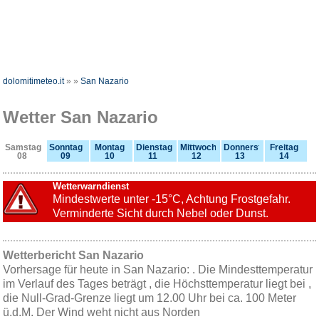
dolomitimeteo.it
»
»
San Nazario
Wetter San Nazario
Samstag
Sonntag
Montag
Dienstag
Mittwoch
Donnerstag
Freitag
08
09
10
11
12
13
14
Wetterwarndienst
Mindestwerte unter -15°C, Achtung Frostgefahr.
Verminderte Sicht durch Nebel oder Dunst.
Wetterbericht San Nazario
Vorhersage für heute in San Nazario: . Die Mindesttemperatur
im Verlauf des Tages beträgt , die Höchsttemperatur liegt bei ,
die Null-Grad-Grenze liegt um 12.00 Uhr bei ca. 100 Meter
ü.d.M. Der Wind weht nicht aus Norden