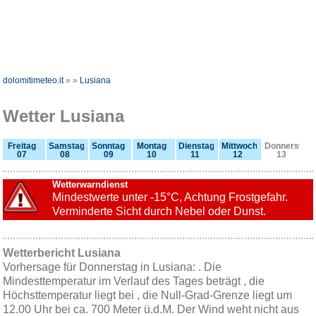
dolomitimeteo.it
»
»
Lusiana
Wetter Lusiana
Freitag
Samstag
Sonntag
Montag
Dienstag
Mittwoch
Donnerstag
07
08
09
10
11
12
13
Wetterwarndienst
Mindestwerte unter -15°C, Achtung Frostgefahr.
Verminderte Sicht durch Nebel oder Dunst.
Wetterbericht Lusiana
Vorhersage für Donnerstag in Lusiana: . Die
Mindesttemperatur im Verlauf des Tages beträgt , die
Höchsttemperatur liegt bei , die Null-Grad-Grenze liegt um
12.00 Uhr bei ca. 700 Meter ü.d.M. Der Wind weht nicht aus