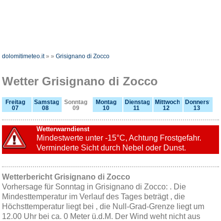
dolomitimeteo.it
»
»
Grisignano di Zocco
Wetter Grisignano di Zocco
Freitag
Samstag
Sonntag
Montag
Dienstag
Mittwoch
Donnerstag
07
08
09
10
11
12
13
Wetterwarndienst
Mindestwerte unter -15°C, Achtung Frostgefahr.
Verminderte Sicht durch Nebel oder Dunst.
Wetterbericht Grisignano di Zocco
Vorhersage für Sonntag in Grisignano di Zocco: . Die
Mindesttemperatur im Verlauf des Tages beträgt , die
Höchsttemperatur liegt bei , die Null-Grad-Grenze liegt um
12.00 Uhr bei ca. 0 Meter ü.d.M. Der Wind weht nicht aus