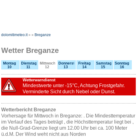
dolomitimeteo.it
»
»
Breganze
Wetter Breganze
Montag
Dienstag
Mittwoch
Donnerstag
Freitag
Samstag
Sonntag
10
11
12
13
14
15
16
Wetterwarndienst
Mindestwerte unter -15°C, Achtung Frostgefahr.
Verminderte Sicht durch Nebel oder Dunst.
Wetterbericht Breganze
Vorhersage für Mittwoch in Breganze: . Die Mindesttemperatur
im Verlauf des Tages beträgt , die Höchsttemperatur liegt bei ,
die Null-Grad-Grenze liegt um 12.00 Uhr bei ca. 100 Meter
ü.d.M. Der Wind weht nicht aus Norden