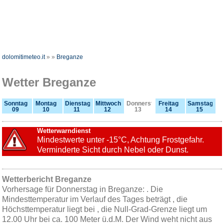
dolomitimeteo.it
»
»
Breganze
Wetter Breganze
Sonntag
Montag
Dienstag
Mittwoch
Donnerstag
Freitag
Samstag
09
10
11
12
13
14
15
Wetterwarndienst
Mindestwerte unter -15°C, Achtung Frostgefahr.
Verminderte Sicht durch Nebel oder Dunst.
Wetterbericht Breganze
Vorhersage für Donnerstag in Breganze: . Die
Mindesttemperatur im Verlauf des Tages beträgt , die
Höchsttemperatur liegt bei , die Null-Grad-Grenze liegt um
12.00 Uhr bei ca. 100 Meter ü.d.M. Der Wind weht nicht aus