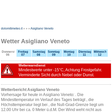
dolomitimeteo.it
»
»
»
Asigliano Veneto
Wetter Asigliano Veneto
Donnerstag
Freitag
Samstag
Sonntag
Montag
Dienstag
Mittwoch
06
07
08
09
10
11
12
Wetterwarndienst
Mindestwerte unter -15°C, Achtung Frostgefahr.
Verminderte Sicht durch Nebel oder Dunst.
Wetterbericht Asigliano Veneto
Vorhersage für heute in Asigliano Veneto: . Die
Mindesttemperatur im Verlauf des Tages beträgt , die
Höchsttemperatur liegt bei , die Null-Grad-Grenze liegt um
12.00 Uhr bei ca. 0 Meter ü.d.M. Der Wind weht nicht aus