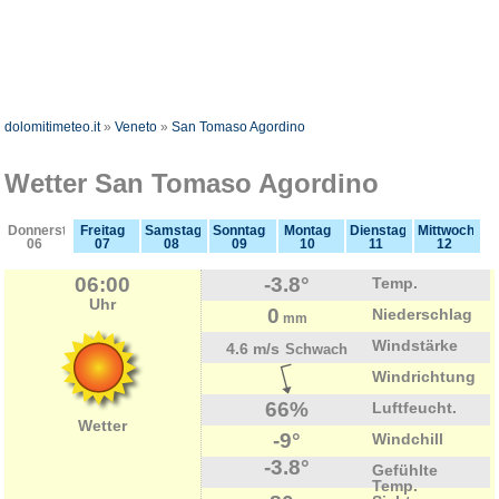
dolomitimeteo.it
»
Veneto
»
San Tomaso Agordino
Wetter San Tomaso Agordino
Donnerstag
Freitag
Samstag
Sonntag
Montag
Dienstag
Mittwoch
06
07
08
09
10
11
12
06:00
-3.8°
Temp.
Uhr
0
Niederschlag
mm
Windstärke
4.6 m/s
Schwach
Windrichtung
66%
Luftfeucht.
Wetter
-9°
Windchill
-3.8°
Gefühlte
Temp.