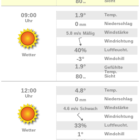
80
Sicht
km
09:00
1.9°
Temp.
Uhr
0
Niederschlag
mm
Windstärke
5.8 m/s
Mäßig
Windrichtung
40%
Luftfeucht.
Wetter
-3°
Windchill
1.9°
Gefühlte
Temp.
80
Sicht
km
12:00
4.8°
Temp.
Uhr
0
Niederschlag
mm
Windstärke
4.6 m/s
Schwach
Windrichtung
33%
Luftfeucht.
Wetter
1°
Windchill