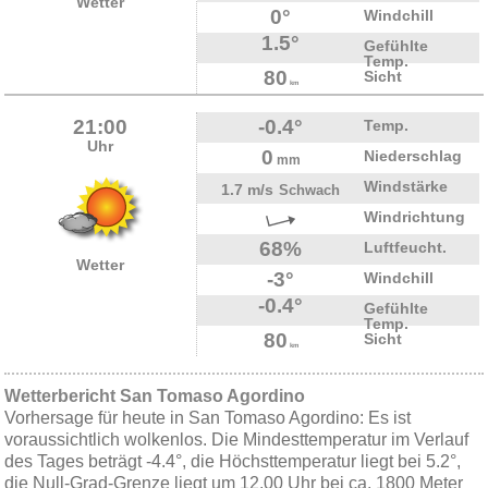
Wetter
0°
Windchill
1.5°
Gefühlte
Temp.
80
Sicht
km
21:00
-0.4°
Temp.
Uhr
0
Niederschlag
mm
Windstärke
1.7 m/s
Schwach
Windrichtung
68%
Luftfeucht.
Wetter
-3°
Windchill
-0.4°
Gefühlte
Temp.
80
Sicht
km
Wetterbericht San Tomaso Agordino
Vorhersage für heute in San Tomaso Agordino: Es ist
voraussichtlich wolkenlos. Die Mindesttemperatur im Verlauf
des Tages beträgt -4.4°, die Höchsttemperatur liegt bei 5.2°,
die Null-Grad-Grenze liegt um 12.00 Uhr bei ca. 1800 Meter