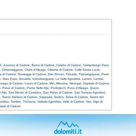
,
,
,
,
,
iè
Auronzo di Cadore
Borca di Cadore
Calalzo di Cadore
Campolongo Pass
,
,
,
,
,
Cesiomaggiore
Chies d'Alpago
Cibiana di Cadore
Colle Santa Lucia
,
,
,
,
,
a di Cadore
Domegge di Cadore
Drei Zinnen
Falcade
Falzaregopass
Farra
,
,
,
,
,
,
,
o
Giau Pass
Gosaldo
Kreuzbergpass
La Valle Agordina
Lamon
Lentiai
,
,
,
,
,
,
nzago di Cadore
Lozzo di Cadore
Mel
Misurina
Nevegal
Ospitale di Cadore
,
,
,
,
,
,
o
Pieve di Cadore
Ponte Nelle Alpi
Pordoijoch
Puos d'Alpago
Quero
,
,
,
,
 Alpi
San Nicolo' di Comelico
San Pietro di Cadore
San Tomaso Agordino
,
,
,
,
,
a
Santo Stefano di Cadore
Sappada
Sedico
Selva di Cadore
Seren del
,
,
,
,
,
,
ordino
Tambre
Trichiana
Vallada Agordina
Valle di Cadore
Vas
Vigo di
oppè di Cadore