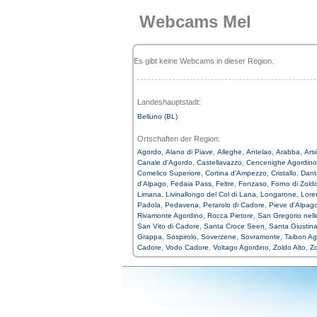
Webcams Mel
Es gibt keine Webcams in dieser Region.
Landeshauptstadt:
Belluno (BL)
Ortschaften der Region:
,
,
,
,
,
Agordo
Alano di Piave
Alleghe
Antelao
Arabba
Ars
,
,
Canale d'Agordo
Castellavazzo
Cencenighe Agordino
,
,
,
Comelico Superiore
Cortina d'Ampezzo
Cristallo
Dant
,
,
,
,
d'Alpago
Fedaia Pass
Feltre
Fonzaso
Forno di Zold
,
,
,
Limana
Livinallongo del Col di Lana
Longarone
Lore
,
,
,
Padola
Pedavena
Perarolo di Cadore
Pieve d'Alpag
,
,
Rivamonte Agordino
Rocca Pietore
San Gregorio nelle
,
,
San Vito di Cadore
Santa Croce Seen
Santa Giustin
,
,
,
,
Grappa
Sospirolo
Soverzene
Sovramonte
Taibon Ag
,
,
,
,
Cadore
Vodo Cadore
Voltago Agordino
Zoldo Alto
Z