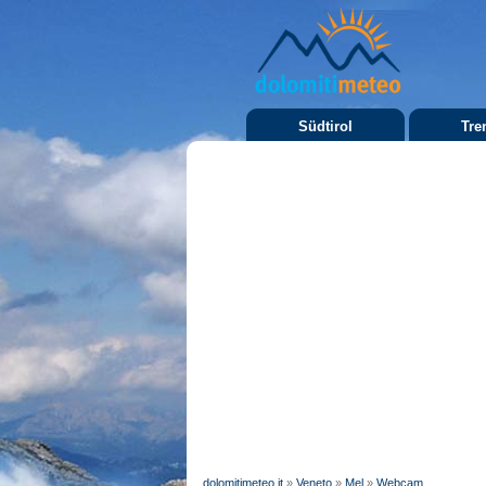
Südtirol
Tre
dolomitimeteo.it
»
Veneto
»
Mel
»
Webcam