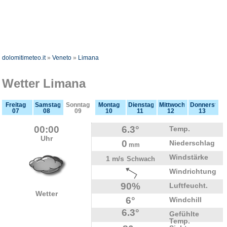
dolomitimeteo.it
»
Veneto
»
Limana
Wetter Limana
Freitag
Samstag
Sonntag
Montag
Dienstag
Mittwoch
Donnerstag
07
08
09
10
11
12
13
00:00
6.3°
Temp.
Uhr
0
Niederschlag
mm
Windstärke
1 m/s
Schwach
Windrichtung
90%
Luftfeucht.
Wetter
6°
Windchill
6.3°
Gefühlte
Temp.