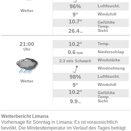
96%
Luftfeucht.
Wetter
9°
Windchill
10.7°
Gefühlte
Temp.
26.4
Sicht
km
21:00
10.2°
Temp.
Uhr
0.6
Niederschlag
mm
Windstärke
2.3 m/s
Schwach
Windrichtung
98%
Luftfeucht.
Wetter
9°
Windchill
10.2°
Gefühlte
Temp.
9.9
Sicht
km
Wetterbericht Limana
Vorhersage für Sonntag in Limana: Es ist voraussichtlich
bevölkt. Die Mindesttemperatur im Verlauf des Tages beträgt