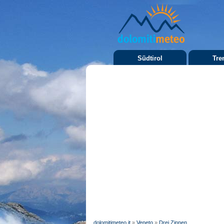
Südtirol
Tre
dolomitimeteo.it
»
Veneto
»
Drei Zinnen