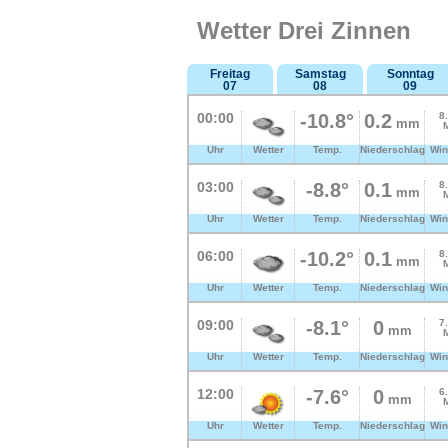
Wetter Drei Zinnen
Freitag
Samstag
Sonntag
07
08
09
00:00
-10.8°
0.2
8
mm
Uhr
Wetter
Temp.
Niederschlag
Win
03:00
-8.8°
0.1
8
mm
Uhr
Wetter
Temp.
Niederschlag
Win
06:00
-10.2°
0.1
8
mm
Uhr
Wetter
Temp.
Niederschlag
Win
09:00
-8.1°
0
7
mm
Uhr
Wetter
Temp.
Niederschlag
Win
12:00
-7.6°
0
6
mm
Uhr
Wetter
Temp.
Niederschlag
Win