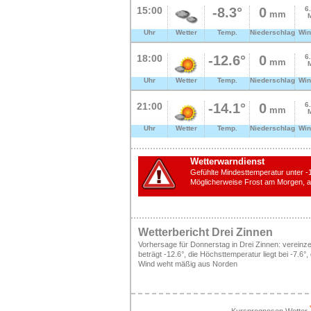
15:00
-8.3°
0
6
mm
Uhr
Wetter
Temp.
Niederschlag
Win
18:00
-12.6°
0
6
mm
Uhr
Wetter
Temp.
Niederschlag
Win
21:00
-14.1°
0
6
mm
Uhr
Wetter
Temp.
Niederschlag
Win
Wetterwarndienst
Gefühlte Mindesttemperatur unter -1
Möglicherweise Frost am Morgen, ac
Wetterbericht Drei Zinnen
Vorhersage für Donnerstag in Drei Zinnen: vereinz
beträgt -12.6°, die Höchsttemperatur liegt bei -7.6
Wind weht mäßig aus Norden