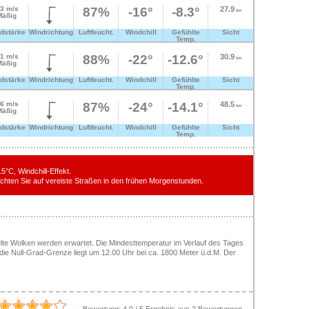
.3 m/s
87%
-16°
-8.3°
27.9
km
Mäßig
dstärke
Windrichtung
Luftfeucht.
Windchill
Gefühlte
Sicht
Temp.
.1 m/s
88%
-22°
-12.6°
30.9
km
Mäßig
dstärke
Windrichtung
Luftfeucht.
Windchill
Gefühlte
Sicht
Temp.
.6 m/s
87%
-24°
-14.1°
48.5
km
Mäßig
dstärke
Windrichtung
Luftfeucht.
Windchill
Gefühlte
Sicht
Temp.
5°C, Windchill-Effekt.
hten Sie auf vereiste Straßen in den frühen Morgenstunden.
elte Wolken werden erwartet. Die Mindesttemperatur im Verlauf des Tages
°, die Null-Grad-Grenze liegt um 12.00 Uhr bei ca. 1800 Meter ü.d.M. Der