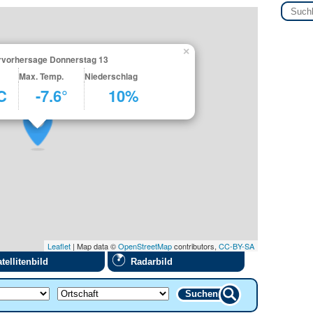
×
ervorhersage Donnerstag 13
Max. Temp.
Niederschlag
C
-7.6°
10%
Leaflet
| Map data ©
OpenStreetMap
contributors,
CC-BY-SA
tellitenbild
Radarbild
Suchen