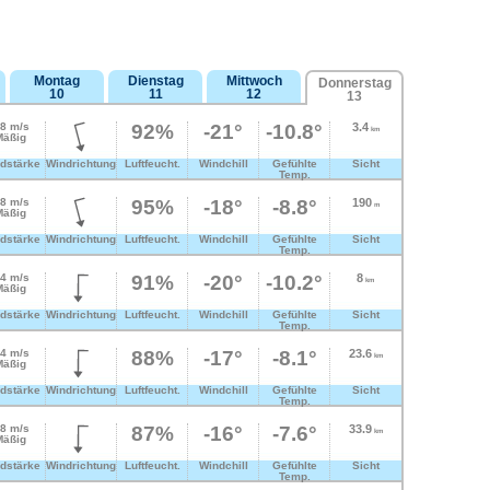
Montag
Dienstag
Mittwoch
Donnerstag
10
11
12
13
.8 m/s
92%
-21°
-10.8°
3.4
km
Mäßig
dstärke
Windrichtung
Luftfeucht.
Windchill
Gefühlte
Sicht
Temp.
.8 m/s
95%
-18°
-8.8°
190
m
Mäßig
dstärke
Windrichtung
Luftfeucht.
Windchill
Gefühlte
Sicht
Temp.
.4 m/s
91%
-20°
-10.2°
8
km
Mäßig
dstärke
Windrichtung
Luftfeucht.
Windchill
Gefühlte
Sicht
Temp.
.4 m/s
88%
-17°
-8.1°
23.6
km
Mäßig
dstärke
Windrichtung
Luftfeucht.
Windchill
Gefühlte
Sicht
Temp.
.8 m/s
87%
-16°
-7.6°
33.9
km
Mäßig
dstärke
Windrichtung
Luftfeucht.
Windchill
Gefühlte
Sicht
Temp.