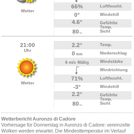
66%
Luftfeucht.
Wetter
0°
Windchill
4.6°
Gefühlte
Temp.
80
Sicht
km
21:00
2.2°
Temp.
Uhr
0
Niederschlag
mm
Windstärke
6 m/s
Mäßig
Windrichtung
71%
Luftfeucht.
Wetter
-3°
Windchill
2.2°
Gefühlte
Temp.
80
Sicht
km
Wetterbericht Auronzo di Cadore
Vorhersage für Donnerstag in Auronzo di Cadore: vereinzelte
Wolken werden erwartet. Die Mindesttemperatur im Verlauf