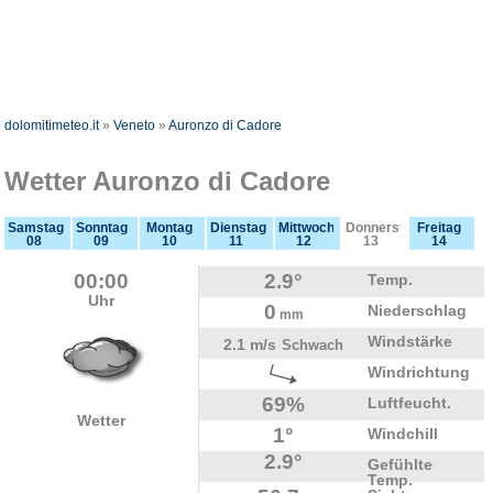
dolomitimeteo.it
»
Veneto
»
Auronzo di Cadore
Wetter Auronzo di Cadore
Samstag
Sonntag
Montag
Dienstag
Mittwoch
Donnerstag
Freitag
08
09
10
11
12
13
14
00:00
2.9°
Temp.
Uhr
0
Niederschlag
mm
Windstärke
2.1 m/s
Schwach
Windrichtung
69%
Luftfeucht.
Wetter
1°
Windchill
2.9°
Gefühlte
Temp.