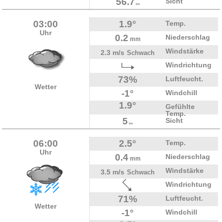
56.7
Sicht
km
03:00
1.9°
Temp.
Uhr
0.2
Niederschlag
mm
Windstärke
2.3 m/s
Schwach
Windrichtung
73%
Luftfeucht.
Wetter
-1°
Windchill
1.9°
Gefühlte
Temp.
5
Sicht
km
06:00
2.5°
Temp.
Uhr
0.4
Niederschlag
mm
Windstärke
3.5 m/s
Schwach
Windrichtung
71%
Luftfeucht.
Wetter
-1°
Windchill