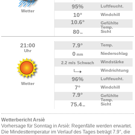
95%
Luftfeucht.
Wetter
10°
Windchill
10.6°
Gefühlte
Temp.
80
Sicht
km
21:00
7.9°
Temp.
Uhr
0
Niederschlag
mm
Windstärke
2.2 m/s
Schwach
Windrichtung
96%
Luftfeucht.
Wetter
7°
Windchill
7.9°
Gefühlte
Temp.
75.4
Sicht
km
Wetterbericht Arsiè
Vorhersage für Sonntag in Arsiè: Regenfälle werden erwartet.
Die Mindesttemperatur im Verlauf des Tages beträgt 7.9°, die