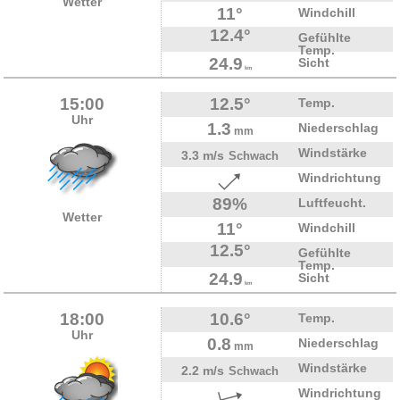
Wetter
11°
Windchill
12.4°
Gefühlte
Temp.
24.9
Sicht
km
15:00
12.5°
Temp.
Uhr
1.3
Niederschlag
mm
Windstärke
3.3 m/s
Schwach
Windrichtung
89%
Luftfeucht.
Wetter
11°
Windchill
12.5°
Gefühlte
Temp.
24.9
Sicht
km
18:00
10.6°
Temp.
Uhr
0.8
Niederschlag
mm
Windstärke
2.2 m/s
Schwach
Windrichtung