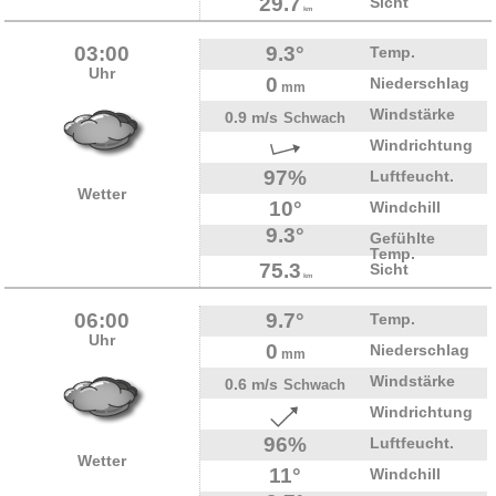
29.7
Sicht
km
03:00
9.3°
Temp.
Uhr
0
Niederschlag
mm
Windstärke
0.9 m/s
Schwach
Windrichtung
97%
Luftfeucht.
Wetter
10°
Windchill
9.3°
Gefühlte
Temp.
75.3
Sicht
km
06:00
9.7°
Temp.
Uhr
0
Niederschlag
mm
Windstärke
0.6 m/s
Schwach
Windrichtung
96%
Luftfeucht.
Wetter
11°
Windchill