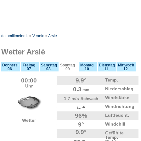
dolomitimeteo.it
»
Veneto
»
Arsiè
Wetter Arsiè
Donnerstag
Freitag
Samstag
Sonntag
Montag
Dienstag
Mittwoch
06
07
08
09
10
11
12
00:00
9.9°
Temp.
Uhr
0.3
Niederschlag
mm
Windstärke
1.7 m/s
Schwach
Windrichtung
96%
Luftfeucht.
Wetter
9°
Windchill
9.9°
Gefühlte
Temp.