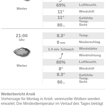
69%
Luftfeucht.
Wetter
11°
Windchill
11°
Gefühlte
Temp.
80
Sicht
km
21:00
8.3°
Temp.
Uhr
0
Niederschlag
mm
Windstärke
1.4 m/s
Schwach
Windrichtung
80%
Luftfeucht.
Wetter
8°
Windchill
8.3°
Gefühlte
Temp.
80
Sicht
km
Wetterbericht Arsiè
Vorhersage für Montag in Arsiè: vereinzelte Wolken werden
erwartet. Die Mindesttemperatur im Verlauf des Tages beträgt