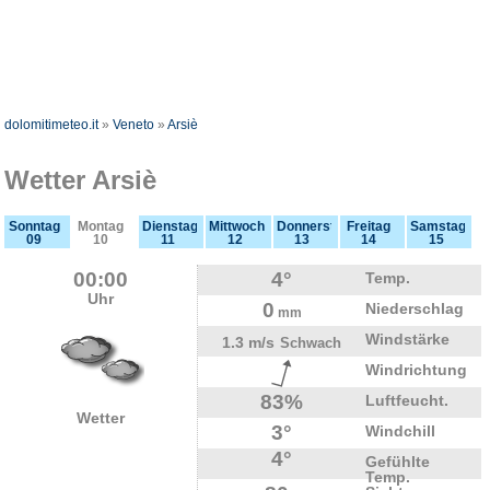
dolomitimeteo.it
»
Veneto
»
Arsiè
Wetter Arsiè
Sonntag
Montag
Dienstag
Mittwoch
Donnerstag
Freitag
Samstag
09
10
11
12
13
14
15
00:00
4°
Temp.
Uhr
0
Niederschlag
mm
Windstärke
1.3 m/s
Schwach
Windrichtung
83%
Luftfeucht.
Wetter
3°
Windchill
4°
Gefühlte
Temp.