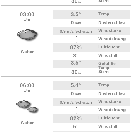
80
Sicht
km
03:00
3.5°
Temp.
Uhr
0
Niederschlag
mm
Windstärke
0.9 m/s
Schwach
Windrichtung
87%
Luftfeucht.
Wetter
3°
Windchill
3.5°
Gefühlte
Temp.
80
Sicht
km
06:00
5.4°
Temp.
Uhr
0
Niederschlag
mm
Windstärke
0.9 m/s
Schwach
Windrichtung
82%
Luftfeucht.
Wetter
5°
Windchill