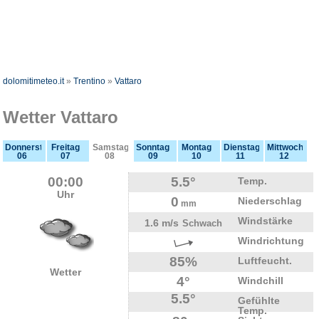
dolomitimeteo.it
»
Trentino
»
Vattaro
Wetter Vattaro
Donnerstag
Freitag
Samstag
Sonntag
Montag
Dienstag
Mittwoch
06
07
08
09
10
11
12
00:00
5.5°
Temp.
Uhr
0
Niederschlag
mm
Windstärke
1.6 m/s
Schwach
Windrichtung
85%
Luftfeucht.
Wetter
4°
Windchill
5.5°
Gefühlte
Temp.