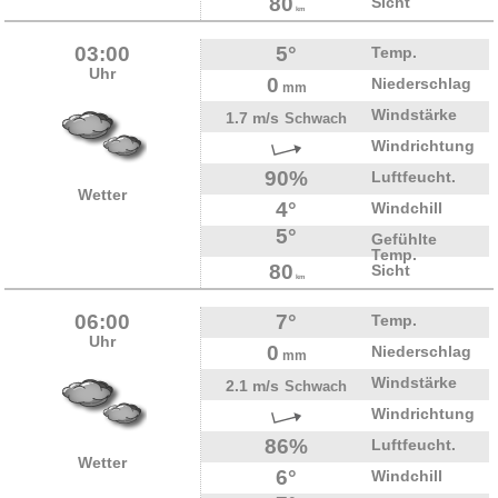
80
Sicht
km
03:00
5°
Temp.
Uhr
0
Niederschlag
mm
Windstärke
1.7 m/s
Schwach
Windrichtung
90%
Luftfeucht.
Wetter
4°
Windchill
5°
Gefühlte
Temp.
80
Sicht
km
06:00
7°
Temp.
Uhr
0
Niederschlag
mm
Windstärke
2.1 m/s
Schwach
Windrichtung
86%
Luftfeucht.
Wetter
6°
Windchill