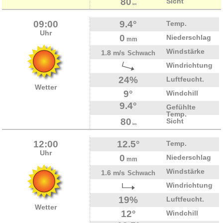
80
Sicht
km
09:00
9.4°
Temp.
Uhr
0
Niederschlag
mm
Windstärke
1.8 m/s
Schwach
Windrichtung
24%
Luftfeucht.
Wetter
9°
Windchill
9.4°
Gefühlte
Temp.
80
Sicht
km
12:00
12.5°
Temp.
Uhr
0
Niederschlag
mm
Windstärke
1.6 m/s
Schwach
Windrichtung
19%
Luftfeucht.
Wetter
12°
Windchill