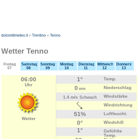
dolomitimeteo.it
»
Trentino
»
Tenno
Wetter Tenno
Freitag
Samstag
Sonntag
Montag
Dienstag
Mittwoch
Donnerstag
07
08
09
10
11
12
13
06:00
1°
Temp.
Uhr
0
Niederschlag
mm
Windstärke
1.4 m/s
Schwach
Windrichtung
51%
Luftfeucht.
Wetter
0°
Windchill
1°
Gefühlte
Temp.