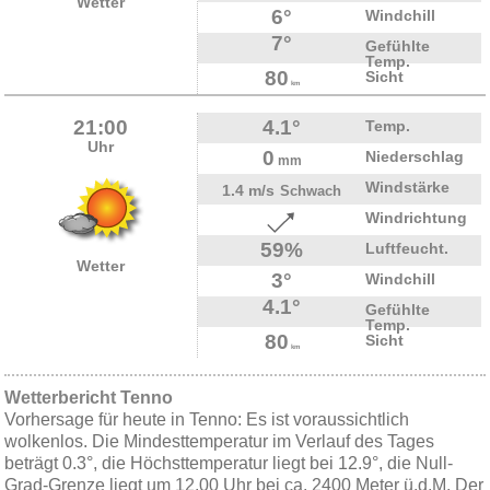
Wetter
6°
Windchill
7°
Gefühlte
Temp.
80
Sicht
km
21:00
4.1°
Temp.
Uhr
0
Niederschlag
mm
Windstärke
1.4 m/s
Schwach
Windrichtung
59%
Luftfeucht.
Wetter
3°
Windchill
4.1°
Gefühlte
Temp.
80
Sicht
km
Wetterbericht Tenno
Vorhersage für heute in Tenno: Es ist voraussichtlich
wolkenlos. Die Mindesttemperatur im Verlauf des Tages
beträgt 0.3°, die Höchsttemperatur liegt bei 12.9°, die Null-
Grad-Grenze liegt um 12.00 Uhr bei ca. 2400 Meter ü.d.M. Der