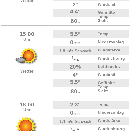
Wetter
2°
Windchill
4.4°
Gefühlte
Temp.
80
Sicht
km
15:00
5.5°
Temp.
Uhr
0
Niederschlag
mm
Windstärke
1.8 m/s
Schwach
Windrichtung
20%
Luftfeucht.
Wetter
4°
Windchill
5.5°
Gefühlte
Temp.
80
Sicht
km
18:00
2.3°
Temp.
Uhr
0
Niederschlag
mm
Windstärke
1.4 m/s
Schwach
Windrichtung