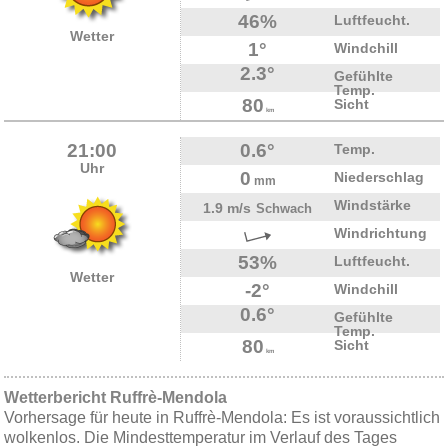
46%
Luftfeucht.
Wetter
1°
Windchill
2.3°
Gefühlte
Temp.
80
Sicht
km
21:00
0.6°
Temp.
Uhr
0
Niederschlag
mm
Windstärke
1.9 m/s
Schwach
Windrichtung
53%
Luftfeucht.
Wetter
-2°
Windchill
0.6°
Gefühlte
Temp.
80
Sicht
km
Wetterbericht Ruffrè-Mendola
Vorhersage für heute in Ruffrè-Mendola: Es ist voraussichtlich
wolkenlos. Die Mindesttemperatur im Verlauf des Tages