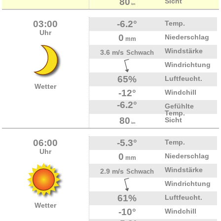
80
Sicht
km
03:00
-6.2°
Temp.
Uhr
0
Niederschlag
mm
Windstärke
3.6 m/s
Schwach
Windrichtung
65%
Luftfeucht.
Wetter
-12°
Windchill
-6.2°
Gefühlte
Temp.
80
Sicht
km
06:00
-5.3°
Temp.
Uhr
0
Niederschlag
mm
Windstärke
2.9 m/s
Schwach
Windrichtung
61%
Luftfeucht.
Wetter
-10°
Windchill