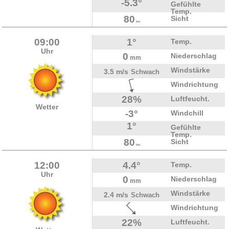
-5.3°
Gefühlte
Temp.
80
Sicht
km
09:00
1°
Temp.
Uhr
0
Niederschlag
mm
Windstärke
3.5 m/s
Schwach
Windrichtung
28%
Luftfeucht.
Wetter
-3°
Windchill
1°
Gefühlte
Temp.
80
Sicht
km
12:00
4.4°
Temp.
Uhr
0
Niederschlag
mm
Windstärke
2.4 m/s
Schwach
Windrichtung
22%
Luftfeucht.