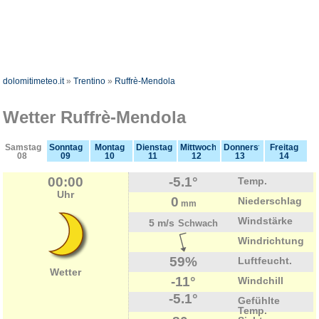
dolomitimeteo.it
»
Trentino
»
Ruffrè-Mendola
Wetter Ruffrè-Mendola
Samstag
Sonntag
Montag
Dienstag
Mittwoch
Donnerstag
Freitag
08
09
10
11
12
13
14
00:00
-5.1°
Temp.
Uhr
0
Niederschlag
mm
Windstärke
5 m/s
Schwach
Windrichtung
59%
Luftfeucht.
Wetter
-11°
Windchill
-5.1°
Gefühlte
Temp.