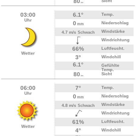
80
Sicht
km
03:00
6.1°
Temp.
Uhr
0
Niederschlag
mm
Windstärke
4.7 m/s
Schwach
Windrichtung
66%
Luftfeucht.
Wetter
3°
Windchill
6.1°
Gefühlte
Temp.
80
Sicht
km
06:00
7°
Temp.
Uhr
0
Niederschlag
mm
Windstärke
4.8 m/s
Schwach
Windrichtung
61%
Luftfeucht.
Wetter
4°
Windchill