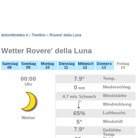
dolomitimeteo.it
»
Trentino
»
Rovere' della Luna
Wetter Rovere' della Luna
Samstag
Sonntag
Montag
Dienstag
Mittwoch
Donnerstag
Freitag
08
09
10
11
12
13
14
00:00
7.9°
Temp.
Uhr
0
Niederschlag
mm
Windstärke
4.7 m/s
Schwach
Windrichtung
65%
Luftfeucht.
Wetter
5°
Windchill
7.9°
Gefühlte
Temp.