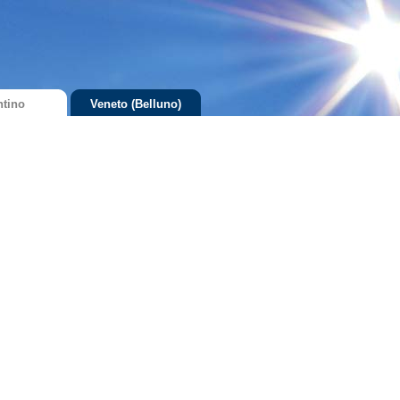
ntino
Veneto (Belluno)