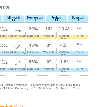
gana
Mittwoch
Donnerstag
Freitag
Samstag
12
13
14
15
.9 m/s
20%
10°
10.4°
80
km
hwach
dstärke
Windrichtung
Luftfeucht.
Windchill
Gefühlte
Sicht
Temp.
.6 m/s
43%
3°
4.3°
80
km
hwach
dstärke
Windrichtung
Luftfeucht.
Windchill
Gefühlte
Sicht
Temp.
.5 m/s
56%
0°
1.8°
80
km
hwach
dstärke
Windrichtung
Luftfeucht.
Windchill
Gefühlte
Sicht
Temp.
oraussichtlich wolkenlos. Die Mindesttemperatur im Verlauf des Tages
, die Null-Grad-Grenze liegt um 12.00 Uhr bei ca. 2300 Meter ü.d.M. Der