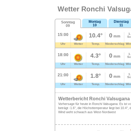
Wetter Ronchi Valsu
Montag
Dienstag
Sonntag
10
11
09
15:00
10.4°
0
1
mm
Sc
Uhr
Wetter
Temp.
Niederschlag
Win
18:00
4.3°
0
1
mm
Sc
Uhr
Wetter
Temp.
Niederschlag
Win
21:00
1.8°
0
1
mm
Sc
Uhr
Wetter
Temp.
Niederschlag
Win
Wetterbericht Ronchi Valsugana
Vorhersage für heute in Ronchi Valsugana: Es ist v
beträgt -1.6°, die Höchsttemperatur liegt bei 10.4°
Wind weht schwach aus West-Nordwest