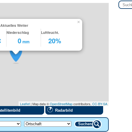
×
 Aktuelles Wetter
Niederschlag
Luftfeucht.
C
0
20%
mm
Leaflet
| Map data ©
OpenStreetMap
contributors,
CC-BY-SA
tellitenbild
Radarbild
Suchen