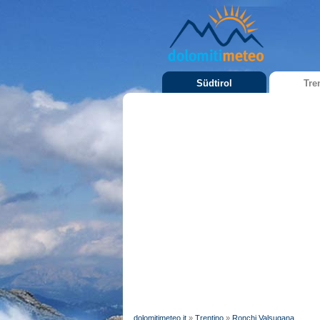
Südtirol
Tre
dolomitimeteo.it
»
Trentino
»
Ronchi Valsugana