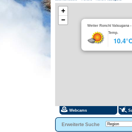
+
−
Wetter Ronchi Valsugana -
Temp.
10.4°
Webcams
Sa
Erweiterte Suche