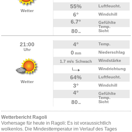
55%
Luftfeucht.
Wetter
6°
Windchill
6.7°
Gefühlte
Temp.
80
Sicht
km
21:00
4°
Temp.
Uhr
0
Niederschlag
mm
Windstärke
1.7 m/s
Schwach
Windrichtung
64%
Luftfeucht.
Wetter
3°
Windchill
4°
Gefühlte
Temp.
80
Sicht
km
Wetterbericht Ragoli
Vorhersage für heute in Ragoli: Es ist voraussichtlich
wolkenlos. Die Mindesttemperatur im Verlauf des Tages