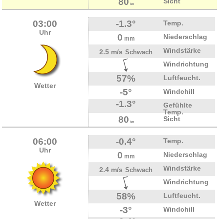
80
Sicht
km
03:00
-1.3°
Temp.
Uhr
0
Niederschlag
mm
Windstärke
2.5 m/s
Schwach
Windrichtung
57%
Luftfeucht.
Wetter
-5°
Windchill
-1.3°
Gefühlte
Temp.
80
Sicht
km
06:00
-0.4°
Temp.
Uhr
0
Niederschlag
mm
Windstärke
2.4 m/s
Schwach
Windrichtung
58%
Luftfeucht.
Wetter
-3°
Windchill