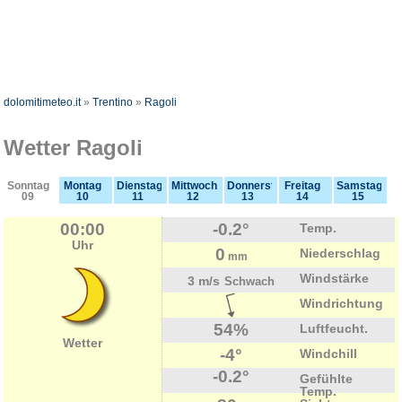
dolomitimeteo.it
»
Trentino
»
Ragoli
Wetter Ragoli
Sonntag
Montag
Dienstag
Mittwoch
Donnerstag
Freitag
Samstag
09
10
11
12
13
14
15
00:00
-0.2°
Temp.
Uhr
0
Niederschlag
mm
Windstärke
3 m/s
Schwach
Windrichtung
54%
Luftfeucht.
Wetter
-4°
Windchill
-0.2°
Gefühlte
Temp.