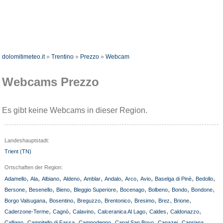
dolomitimeteo.it
»
Trentino
»
Prezzo
»
Webcam
Webcams Prezzo
Es gibt keine Webcams in dieser Region.
Landeshauptstadt:
Trient (TN)
Ortschaften der Region:
,
,
,
,
,
,
,
,
,
,
Adamello
Ala
Albiano
Aldeno
Amblar
Andalo
Arco
Avio
Baselga di Pinè
Bedollo
,
,
,
,
,
,
,
,
Bersone
Besenello
Bieno
Bleggio Superiore
Bocenago
Bolbeno
Bondo
Bondone
,
,
,
,
,
,
,
Borgo Valsugana
Bosentino
Breguzzo
Brentonico
Bresimo
Brez
Brione
,
,
,
,
,
,
Caderzone-Terme
Cagnò
Calavino
Calceranica Al Lago
Caldes
Caldonazzo
,
,
,
,
,
,
Calliano
Campitello di Fassa
Campodenno
Canal San Bovo
Canazei
Capriana