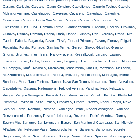
,
,
,
,
,
,
Carano
Carisolo
Carzano
Castel Condino
Castelfondo
Castello Tesino
Castello-
,
,
,
,
,
,
Molina di Fiemme
Castelnuovo
Cavalese
Cavareno
Cavedago
Cavedine
,
,
,
,
,
,
,
Cavizzana
Cembra
Centa San Nicolò
Cimego
Cimone
Cinte Tesino
Cis
,
,
,
,
,
,
,
,
Civezzano
Cles
Cloz
Comano Terme
Commezzadura
Condino
Coredo
Croviana
,
,
,
,
,
,
,
,
,
,
,
Cunevo
Daiano
Dambel
Daone
Darè
Denno
Dimaro
Don
Dorsino
Drena
Dro
,
,
,
,
,
,
,
,
Faedo
Fai della Paganella
Faver
Fiavé
Fiera di Primiero
Flavon
Florutz
Folgaria
,
,
,
,
,
,
,
,
Folgarida
Fondo
Fornace
Garniga Terme
Gereut
Giovo
Giustino
Grauno
,
,
,
,
,
,
,
,
Grigno
Grumes
Imer
Isera
Ivano-Fracena
Kesselkogel
Lardaro
Lasino
,
,
,
,
,
,
,
,
Lavarone
Lavis
Ledro
Levico Terme
Lisignago
Livo
Lona-lases
Lusern
Madonna
,
,
,
,
,
,
,
,
di Campiglio
Malé
Malosco
Marmolata
Massimeno
Mazzin
Mezzana
Mezzano
,
,
,
,
,
,
Mezzocorona
Mezzolombardo
Moena
Molveno
Monclassico
Montagne
Monte
,
,
,
,
,
,
,
,
Bondone
Mori
Nago-Torbole
Nanno
Nave San Rocco
Nogaredo
Nomi
Novaledo
,
,
,
,
,
,
,
Ospedaletto
Ossana
Padergnone
Palù del Fersina
Panchià
Peio
Pellizzano
,
,
,
,
,
,
,
Pelugo
Pergine Valsugana
Pieve di Bono
Pieve Tesino
Pinzolo
Piz Boè
Plattkofel
,
,
,
,
,
,
,
,
,
Pomarolo
Pozza di Fassa
Praso
Predazzo
Preore
Prezzo
Rabbi
Ragoli
Revò
,
,
,
,
,
,
Riva del Garda
Romallo
Romeno
Roncegno Terme
Ronchi Valsugana
Roncone
,
,
,
,
,
,
Ronzo-chienis
Ronzone
Rovere' della Luna
Rovereto
Ruffrè-Mendola
Rumo
,
,
,
,
Sagron Mis
Samone
San Lorenzo In Banale
San Martino di Castrozza
San Michele
,
,
,
,
,
,
All'adige
San Pellegrino Pass
Sant'orsola Terme
Sanzeno
Sarnonico
Scurelle
,
,
,
,
,
,
,
,
,
Segonzano
Sfruz
Siror
Smarano
Soraga
Sover
Spera
Spiazzo
Spormaggiore