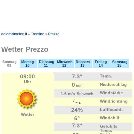
dolomitimeteo.it
»
Trentino
»
Prezzo
Wetter Prezzo
Sonntag
Montag
Dienstag
Mittwoch
Donnerstag
Freitag
Samstag
09
10
11
12
13
14
15
09:00
7.3°
Temp.
Uhr
0
Niederschlag
mm
Windstärke
1.6 m/s
Schwach
Windrichtung
24%
Luftfeucht.
Wetter
6°
Windchill
7.3°
Gefühlte
Temp.