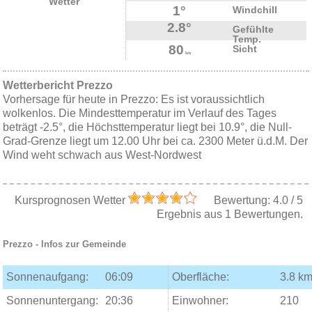
Wetter
1°
Windchill
2.8°
Gefühlte
Temp.
80
Sicht
km
Wetterbericht Prezzo
Vorhersage für heute in Prezzo: Es ist voraussichtlich
wolkenlos. Die Mindesttemperatur im Verlauf des Tages
beträgt -2.5°, die Höchsttemperatur liegt bei 10.9°, die Null-
Grad-Grenze liegt um 12.00 Uhr bei ca. 2300 Meter ü.d.M. Der
Wind weht schwach aus West-Nordwest
Kursprognosen Wetter
Bewertung:
4.0
/
5
Ergebnis aus
1
Bewertungen.
Prezzo
- Infos zur Gemeinde
Sonnenaufgang:
06:09
Oberfläche:
3.8 km
Sonnenuntergang:
20:36
Einwohner:
210