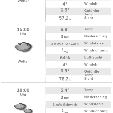
Wetter
4°
Windchill
6.5°
Gefühlte
Temp.
57.2
Sicht
km
15:00
6.9°
Temp.
Uhr
0
Niederschlag
mm
Windstärke
3.5 m/s
Schwach
Windrichtung
64%
Luftfeucht.
Wetter
4°
Windchill
6.9°
Gefühlte
Temp.
78.3
Sicht
km
18:00
5.4°
Temp.
Uhr
0
Niederschlag
mm
Windstärke
3 m/s
Schwach
Windrichtung