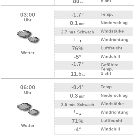
80
Sicht
km
03:00
-1.7°
Temp.
Uhr
0.1
Niederschlag
mm
Windstärke
2.7 m/s
Schwach
Windrichtung
76%
Luftfeucht.
Wetter
-5°
Windchill
-1.7°
Gefühlte
Temp.
11.5
Sicht
km
06:00
-0.4°
Temp.
Uhr
0.3
Niederschlag
mm
Windstärke
3.5 m/s
Schwach
Windrichtung
71%
Luftfeucht.
Wetter
-4°
Windchill