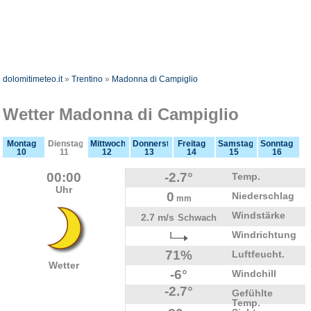
dolomitimeteo.it
»
Trentino
»
Madonna di Campiglio
Wetter Madonna di Campiglio
Montag
Dienstag
Mittwoch
Donnerstag
Freitag
Samstag
Sonntag
10
11
12
13
14
15
16
00:00
-2.7°
Temp.
Uhr
0
Niederschlag
mm
Windstärke
2.7 m/s
Schwach
Windrichtung
71%
Luftfeucht.
Wetter
-6°
Windchill
-2.7°
Gefühlte
Temp.