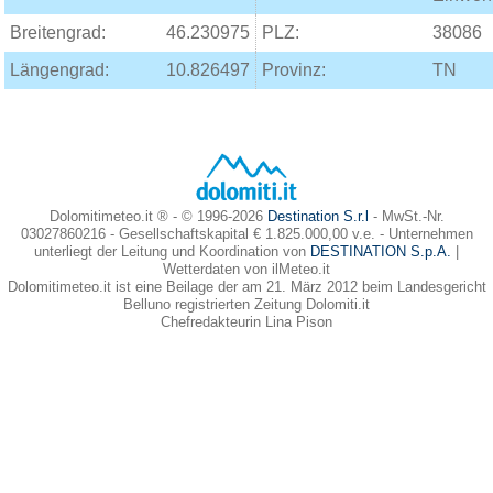
Breitengrad:
46.230975
PLZ:
38086
Längengrad:
10.826497
Provinz:
TN
Dolomitimeteo.it ® - © 1996-2026
Destination S.r.l
- MwSt.-Nr.
03027860216 - Gesellschaftskapital € 1.825.000,00 v.e. - Unternehmen
unterliegt der Leitung und Koordination von
DESTINATION S.p.A.
|
Wetterdaten von ilMeteo.it
Dolomitimeteo.it ist eine Beilage der am 21. März 2012 beim Landesgericht
Belluno registrierten Zeitung Dolomiti.it
Chefredakteurin Lina Pison